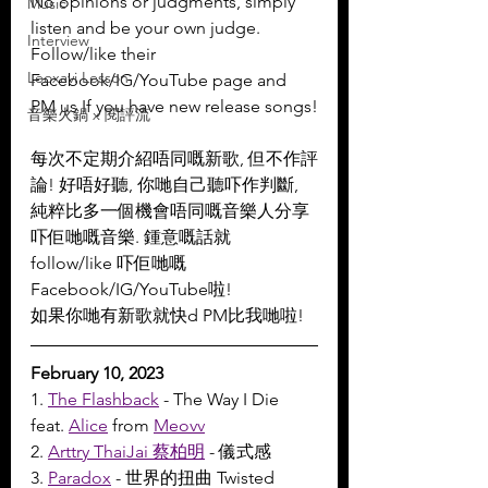
No opinions or judgments, simply 
Music
listen and be your own judge.
Interview
Follow/like their 
Leoxavi Lesson
Facebook/IG/YouTube page and 
PM us If you have new release songs!
音樂火鍋 x 閱評流
每次不定期介紹唔同嘅新歌, 但不作評
論! 好唔好聽, 你哋自己聽吓作判斷, 
純粹比多一個機會唔同嘅音樂人分享
吓佢哋嘅音樂. 鍾意嘅話就 
follow/like 吓佢哋嘅 
Facebook/IG/YouTube啦!
如果你哋有新歌就快d PM比我哋啦!
February 10, 2023
1. 
The Flashback
 - The Way I Die 
feat. 
Alice
 from 
Meovv
2. 
Arttry ThaiJai 蔡柏明
 - 儀式感
3. 
Paradox
 - 世界的扭曲 Twisted 