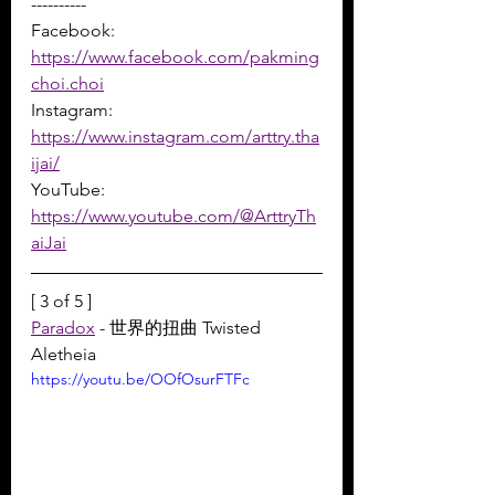
----------
Facebook: 
https://www.facebook.com/pakming
choi.choi
Instagram: 
https://www.instagram.com/arttry.tha
ijai/
YouTube: 
https://www.youtube.com/@ArttryTh
aiJai
[ 3 of 5 ]
Paradox
 - 世界的扭曲 Twisted 
Aletheia
https://youtu.be/OOfOsurFTFc