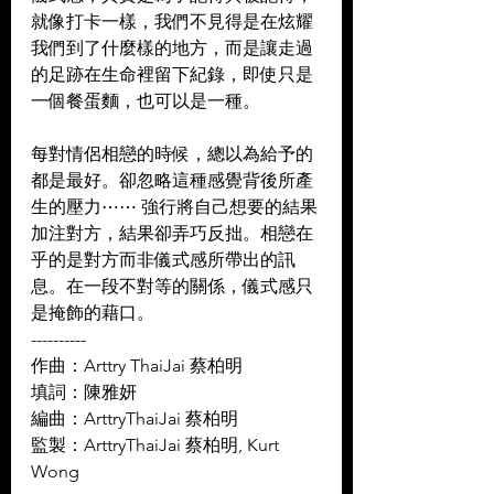
就像打卡一樣，我們不見得是在炫耀
我們到了什麼樣的地方，而是讓走過
的足跡在生命裡留下紀錄，即使只是
一個餐蛋麵，也可以是一種。  
每對情侶相戀的時候，總以為給予的
都是最好。卻忽略這種感覺背後所產
生的壓力⋯⋯ 強行將自己想要的結果
加注對方，結果卻弄巧反拙。相戀在
乎的是對方而非儀式感所帶出的訊
息。在一段不對等的關係，儀式感只
是掩飾的藉口。
----------
作曲：Arttry ThaiJai 蔡柏明 
填詞：陳雅妍 
編曲：ArttryThaiJai 蔡柏明 
監製：ArttryThaiJai 蔡柏明, Kurt 
Wong