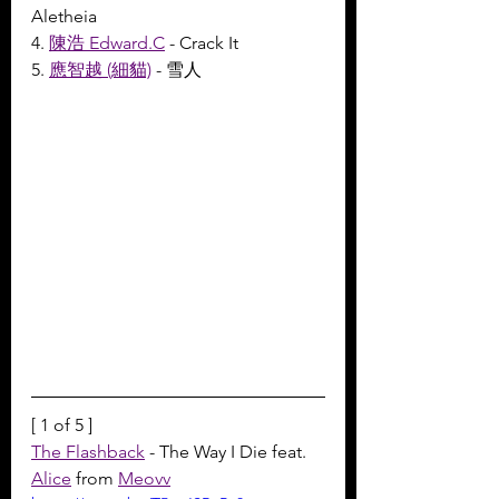
Aletheia
4. 
陳浩 Edward.C
 - Crack It
5. 
應智越 (細貓)
 - 雪人
[ 1 of 5 ]
The Flashback
 - The Way I Die feat. 
Alice
 from 
Meovv