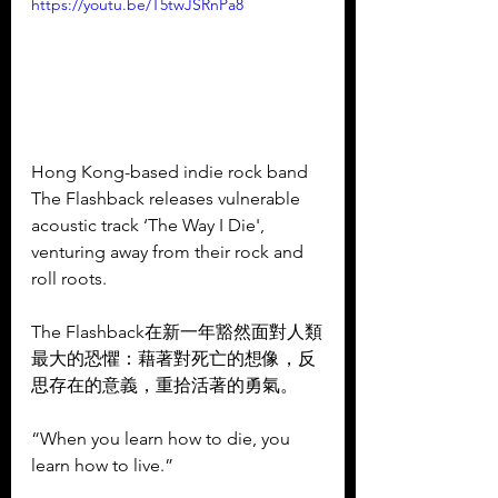
https://youtu.be/T5twJSRnPa8
Hong Kong-based indie rock band 
The Flashback releases vulnerable 
acoustic track ‘The Way I Die', 
venturing away from their rock and 
roll roots.  
The Flashback在新一年豁然面對人類
最大的恐懼：藉著對死亡的想像，反
思存在的意義，重拾活著的勇氣。  
“When you learn how to die, you 
learn how to live.”  