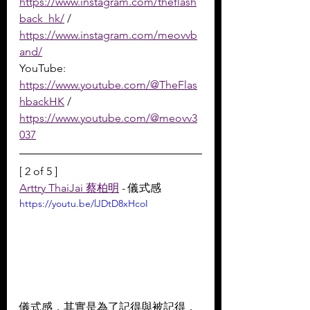
https://www.instagram.com/theflash
back_hk/
 / 
https://www.instagram.com/meovvb
and/
YouTube: 
https://www.youtube.com/@TheFlas
hbackHK
 / 
https://www.youtube.com/@meovv3
037
[ 2 of 5 ]
Arttry ThaiJai 蔡柏明
 - 儀式感
https://youtu.be/lJDtD8xHcoI
儀式感，其實是為了記得與被記得，