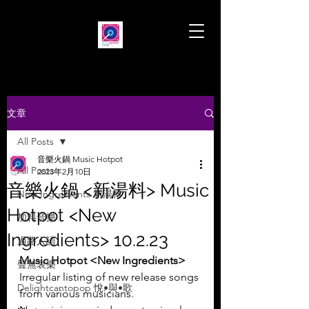
文章
All Posts
音樂火鍋 Music Hotpot
All Posts
2023年2月10日
音樂火鍋 <新湯料> Music
New Ingredients 新湯料
Hotpot <New
加料音樂
Ingredients> 10.2.23
過路人語
Music Hotpot <New Ingredients>
聲無哀樂
Irregular listing of new release songs 
Delightcantopop 悅•與•歌
from various musicians.