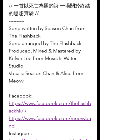
// 一首以死亡為題的詩 一場關於終結
的思想實驗 //
----------
Song written by Season Chan from 
The Flashback  
Song arranged by The Flashback 
Produced, Mixed & Mastered by 
Kelvin Lee from Music Is Water 
Studio  
Vocals: Season Chan & Alice from 
Meovv  
----------
Facebook: 
https://www.facebook.com/theflashb
ackhk/
 / 
https://www.facebook.com/meovvba
nd
Instagram: 