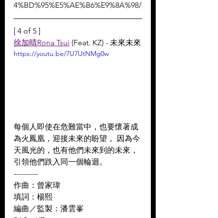
4%BD%95%E5%AE%B6%E9%8A%98/
[ 4 of 5 ]
徐加晴Rona Tsui
 (Feat. KZ) - 未來未來
https://youtu.be/7U7lJtNMg0w
每個人即使在危難當中，也要懷著成
為火鳳凰，迎接未來的盼望， 因為今
天風光的，也有他們未來到的未來， 
引領他們跌入同一個輪迴。
----------
作曲：曾家瑋 
填詞：楊熙 
編曲／監製：潘雲峯 