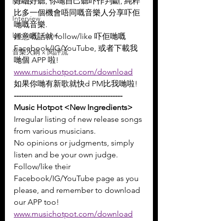
好唔好聽, 你哋自己聽吓作判斷, 純粹
Music
比多一個機會唔同嘅音樂人分享吓佢
Interview
哋嘅音樂.
Leoxavi Lesson
鍾意嘅話就 follow/like 吓佢哋嘅 
Facebook/IG/YouTube, 或者下載我
音樂火鍋 x 閱評流
哋個 APP 啦!
www.musichotpot.com/download
如果你哋有新歌就快d PM比我哋啦!
--------------------------------------------
Music Hotpot <New Ingredients>
Irregular listing of new release songs 
from various musicians.
No opinions or judgments, simply 
listen and be your own judge.
Follow/like their 
Facebook/IG/YouTube page as you 
please, and remember to download 
our APP too!
www.musichotpot.com/download