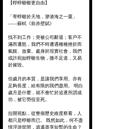
【蜉蜉蝣蝣更自由】 
「寄蜉蝣於天地，渺滄海之一粟」 
——蘇軾《前赤壁賦》  
找不到工作；突被公司辭退；客戶不
滿而遷怒，我們不時遭遇種種挫折而
氣餒、放棄。處身於現實社會，我們
或許宛如蜉蝣生物，微不足道，又易
於摧毀。  
但歲月的本質，是讓我們享用。亦有
足夠長度，給有限的我們盡用。 明白
歲月是什麼，就不會忙於追逐所謂成
功，被它勞役至死。  
拉開視點，從整個歷史維度察看，人
都只是蜉蝣而已。 既然如此，何不盡
情浮游世間，逍遙盡享短暫的生命？