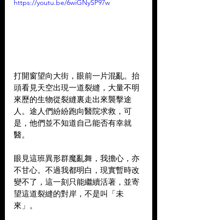
https://youtu.be/6wiGNySP97w
打開窗望向大街，眼前一片混亂。抬
頭看見天空出現一道裂縫，大量不明
來歷的生物從裂縫裏走出來襲擊途
人。途人們紛紛跑向醫院求救，可
是，他們並不知道自己能否有幸就
醫。  
眼見這班異形群魔亂舞，我擔心，亦
不甘心。不過我都明白，現實暫時改
變不了，這一刻只能繼續活著，並寄
望這道裂縫的對岸，不是叫「未
來」。  