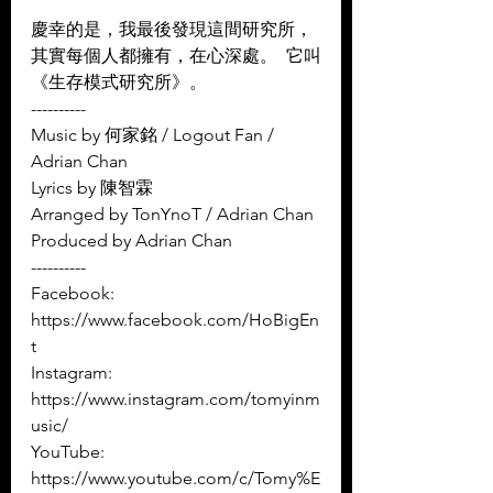
慶幸的是，我最後發現這間研究所，
其實每個人都擁有，在心深處。  它叫
《生存模式研究所》。
----------
Music by 何家銘 / Logout Fan / 
Adrian Chan 
Lyrics by 陳智霖 
Arranged by TonYnoT / Adrian Chan 
Produced by Adrian Chan
----------
Facebook: 
https://www.facebook.com/HoBigEn
t
Instagram: 
https://www.instagram.com/tomyinm
usic/
YouTube: 
https://www.youtube.com/c/Tomy%E