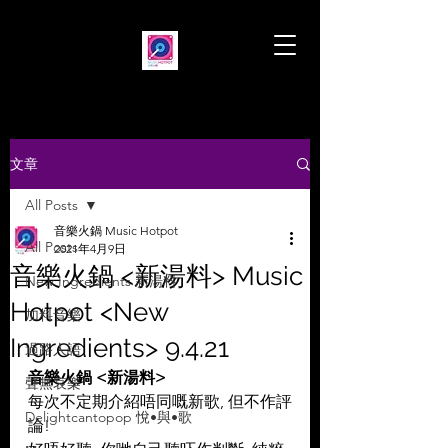
文章
All Posts
音樂火鍋 Music Hotpot
All Posts
2021年4月9日
音樂火鍋 <新湯料> Music
New Ingredients 新湯料
Hotpot <New
加料音樂
Ingredients> 9.4.21
過路人語
音樂火鍋 <新湯料>
聲無哀樂
每次不定期介紹唔同嘅新歌, 但不作評
Delightcantopop 悅•與•歌
論!