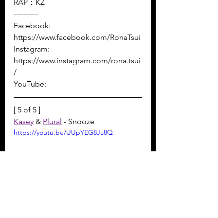
RAP：KZ
----------
Facebook: 
https://www.facebook.com/RonaTsui
Instagram: 
https://www.instagram.com/rona.tsui
/
YouTube: 
[ 5 of 5 ]
Kasey
 & 
Plural
 - Snooze
https://youtu.be/UUpYEG8Ja8Q
All I want is snooze for 5 more 
minutes, 5 more hours, 5 more days 