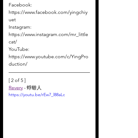
Facebook: 
https://www.facebook.com/yingchiy
uet
Instagram: 
https://www.instagram.com/mr_little
cat/
YouTube: 
https://www.youtube.com/c/YingPro
duction/
[ 2 of 5 ]
Revery
 - 蜉蝣人
https://youtu.be/rEw7_l88aLc