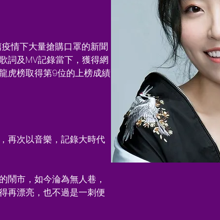
篇疫情下大量搶購口罩的新聞
歌詞及MV記錄當下，獲得網
龍虎榜取得第9位的上榜成績
，再次以音樂，記錄大時代
的鬧市，如今淪為無人巷，
得再漂亮，也不過是一刺便