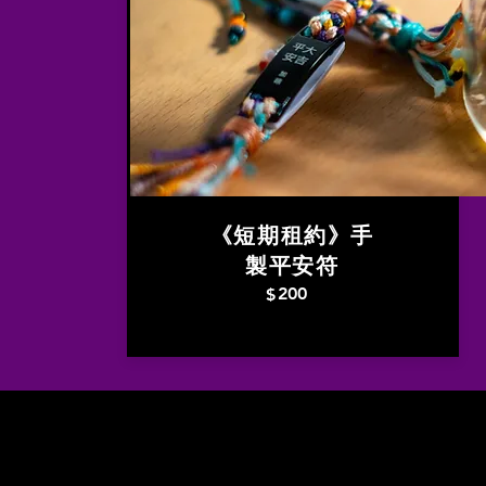
《短期租約》手
製平安符
200
$