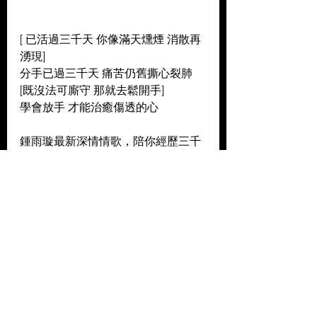
[ 已活過三千天 你像滿天燻煙 消散再
湧現] 
分手已過三千天 痛苦仍舊撕心裂肺 
[既沒法可廝守 那就去鬆開手] 
學會放手 才能治癒傷透的心  
鍾雨璇最新深情情歌，陪你經歷三千
天失戀日記。 
刻骨銘心後的夭心記憶，令人痛得不
能脫險。 
學會從痛苦中微笑，放手，沉澱，才
能自救。
----------
作曲：大貓 
作詞：大貓／Lily Hon 
編曲：Hang Lai／Edward Lau 
@Canband 