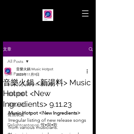
文章
All Posts
音樂火鍋 Music Hotpot
All Posts
2023年11月9日
音樂火鍋 <新湯料> Music
New Ingredients 新湯料
Hotpot <New
加料音樂
Ingredients> 9.11.23
過路人語
Music Hotpot <New Ingredients>
聲無哀樂
Irregular listing of new release songs 
Delightcantopop 悅•與•歌
from various musicians.