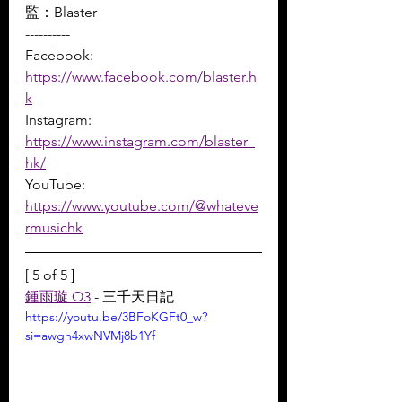
監：Blaster
----------
Facebook: 
https://www.facebook.com/blaster.h
k
Instagram: 
https://www.instagram.com/blaster_
hk/
YouTube: 
https://www.youtube.com/@whateve
rmusichk
[ 5 of 5 ]
鍾雨璇 O3
 - 三千天日記
https://youtu.be/3BFoKGFt0_w?
si=awgn4xwNVMj8b1Yf