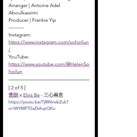
Arranger | Antoine Adel 
Aboulkassimi 
Producer | Frankie Yip
----------
Instagram: 
https://www.instagram.com/sohoilun
/
YouTube: 
https://www.youtube.com/@HelenSo
hoilun
[ 2 of 5 ]
曹朗
 x 
Elvis Be
 - 三心兩意
https://youtu.be/Tj8WirwbZuk?
si=WY84P7GaDvhqrQKu