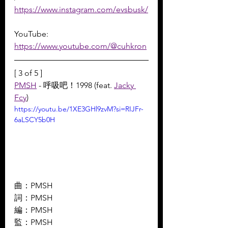
https://www.instagram.com/evsbusk/
YouTube: 
https://www.youtube.com/@cuhkron
[ 3 of 5 ]
PMSH
 - 呼吸吧！1998 (feat. 
Jacky 
Fcy
)
https://youtu.be/1XE3GHl9zvM?si=RIJFr-
6aLSCY5b0H
曲：PMSH 
詞：PMSH 
編：PMSH 
監：PMSH