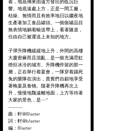
着，地底傳來由遠方發出的低沉巨
響。地底遠處上方，正是一間工廠，
枯燥、無情而且有效率地日以繼夜地
生產著加工食品罐頭。一個個罐品目
無表情地躺着輸送帶上，看著隧道，
任由自己被運送上未知的地方。  
子彈升降機緩緩地上升，外間的高樓
大廈密麻而且混亂，是一個充滿霓虹
燈但冰泠的城市。升降機停留的那一
層，正在舉行着宴會，一隊穿着踢死
兔的樂隊在演出，貴賓們自顧地享受
著晚宴及食物。隨著升降機再次上
升，慢慢地飄遠離地面，上方等待著
大家的景色，是⋯"
----------
曲：軒@Blaster 
詞：軒@blaster 
編：Blaster 