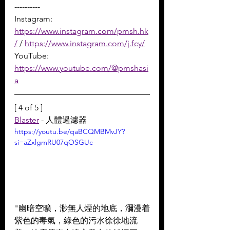
----------
Instagram: 
https://www.instagram.com/pmsh.hk
/
 / 
https://www.instagram.com/j.fcy/
YouTube: 
https://www.youtube.com/@pmshasi
a
[ 4 of 5 ]
Blaster
 - 人體過濾器
https://youtu.be/qaBCQMBMvJY?
si=aZxlgmRU07qOSGUc
"幽暗空曠，渺無人煙的地底，瀰漫着
紫色的毒氣，綠色的污水徐徐地流