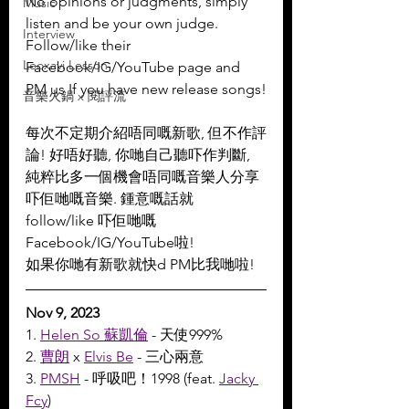
No opinions or judgments, simply 
Music
listen and be your own judge.
Interview
Follow/like their 
Leoxavi Lesson
Facebook/IG/YouTube page and 
PM us If you have new release songs!
音樂火鍋 x 閱評流
每次不定期介紹唔同嘅新歌, 但不作評
論! 好唔好聽, 你哋自己聽吓作判斷, 
純粹比多一個機會唔同嘅音樂人分享
吓佢哋嘅音樂. 鍾意嘅話就 
follow/like 吓佢哋嘅 
Facebook/IG/YouTube啦!
如果你哋有新歌就快d PM比我哋啦!
Nov 9, 2023
1. 
Helen So 蘇凱倫
 - 天使999%
2. 
曹朗
 x 
Elvis Be
 - 三心兩意
3. 
PMSH
 - 呼吸吧！1998 (feat. 
Jacky 
Fcy
)