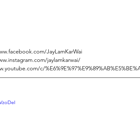
www.facebook.com/JayLamKarWai
www.instagram.com/jaylamkarwai/
/www.youtube.com/c/%E6%9E%97%E9%89%AB%E5%BE%
KVzoDeI