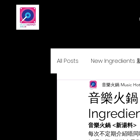
All Posts
New Ingredient
Delightcantopop 悅•與•歌
音樂火鍋 Music Hot
音樂火鍋 <
Ingredien
音樂火鍋 <新湯料>
每次不定期介紹唔同嘅