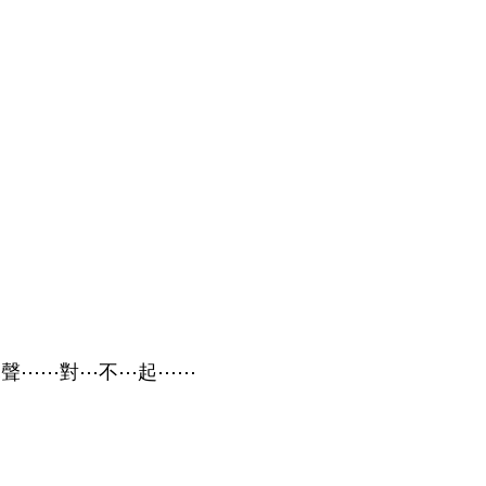
聲⋯⋯對⋯不⋯起⋯⋯   