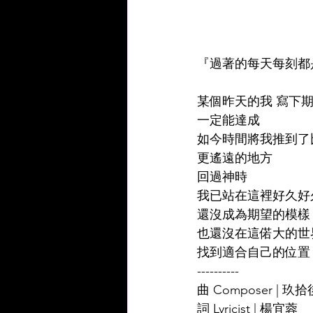
『過著的每天每刻都是
某個昨天的我 寫下期
一定能達成   
如今時間將我推到了
更遙遠的地方 
回過神時 
我已站在這裡好久好
還沒成為期望的模樣 
也還沒在這偌大的世
找到適合自己的位置
----------
曲 Composer | 玖拾後 
詞 Lyricist | 楊宜蓉 