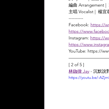
編曲 Arrangement | 
主唱 Vocalist |  楊宜
----------
Facebook: 
https://
https://www.facebo
Instagram: 
https://
https://www.instag
YouTube: https://
[ 2 of 5 ]
林鉫徫 Jay
 - 沉默
https://youtu.be/-AZjr