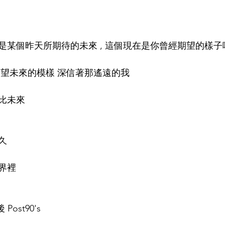
某個昨天所期待的未來 , 這個現在是你曾經期望的樣子嗎
望未來的模樣 深信著那遙遠的我  
比未來 
久 
 
界裡 
Post90's   