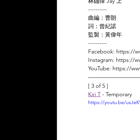
林鉫徫 Jay 上 
----------
曲編：曹朗  
詞：曾紀諾  
監製：黃偉年 
----------
Facebook: https://
Instagram: https://
YouTube: https:/
[ 3 of 5 ]
Kiri T
 - Temporary
https://youtu.be/usJe