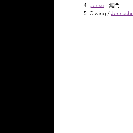
4. 
per se
 - 無門
5. C.wing / 
Jennach