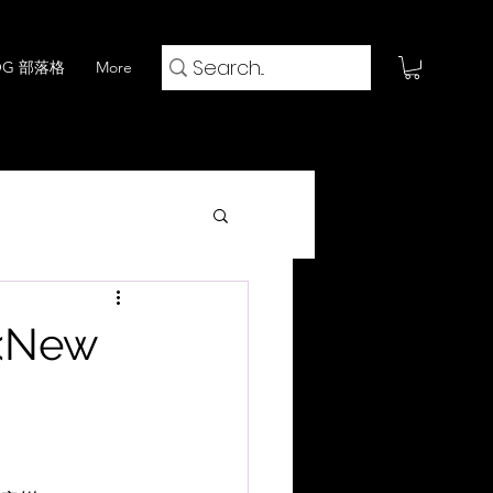
OG 部落格
More
火鍋 x 閱評流
<New