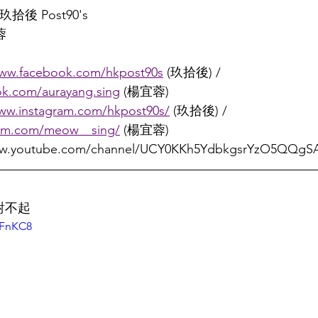
 玖拾後 Post90's   
蓉
www.facebook.com/hkpost90s
 (玖拾後) / 
ok.com/aurayang.sing
 (楊宜蓉)
www.instagram.com/hkpost90s/
 (玖拾後) / 
ram.com/meow__sing/
 (楊宜蓉)
www.youtube.com/channel/UCY0KKh5YdbkgsrYzO5QQgS
說對不起
nFnKC8