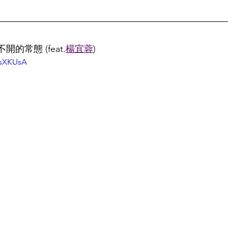
開的常態 (feat.
楊宜蓉
)
asXKUsA