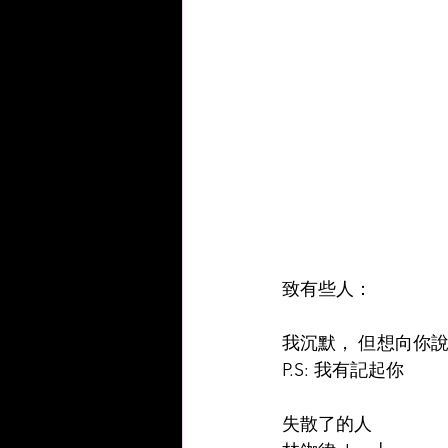
致有些人：
我沉默， 但想向你說
P.S: 我有記起你   
失散了的人  