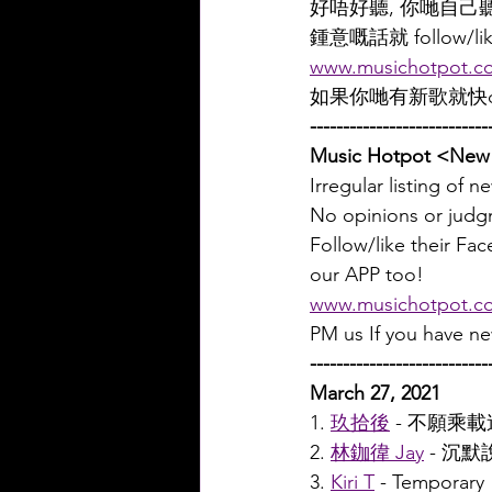
好唔好聽, 你哋自己
鍾意嘅話就 follow/l
www.musichotpot.c
如果你哋有新歌就快d
---------------------------
Music Hotpot <New 
Irregular listing of 
No opinions or judgm
Follow/like their F
our APP too!
www.musichotpot.c
PM us If you have n
---------------------------
March 27, 2021
1. 
玖拾後
 - 不願乘載
2. 
林鉫徫 Jay
 - 沉
3. 
Kiri T
 - Temporary