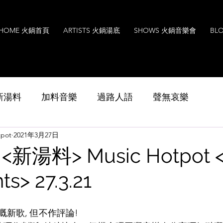
HOME 火鍋首頁
ARTISTS 火鍋湯底
SHOWS 火鍋音樂會
BL
s 新湯料
加料音樂
過路人語
聲無哀樂
pot
2021年3月27日
Music
Interview
Leoxavi Lesson
音樂
新湯料> Music Hotpot 
ts> 27.3.21
新歌, 但不作評論!