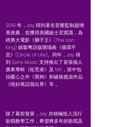
2019 年，Jay 得到著名音樂監制趙增
熹推薦，並獲得美國廸士尼賞識，為
經典大電影《獅子王》(The Lion
King) 錄製粵語版開場曲《循環不
息》(Circle of Life)。同年，Jay 得
到 Sony Music 支持推出了首張個人
廣東專輯《拓荒者》及 MV，當中包
括暖心之作《黑狗》和破格搖滾作品
《唔好再話我出界》等 。
除了幕前發展，Jay 亦積極投入流行
歌唱教學工作，希望將多年的歌唱及