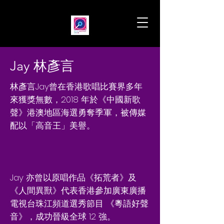
Jay 林彥言
林彥言Jay曾在香港歌唱比賽界多年
來獲獎無數，2018 年於《中國新歌
聲》港澳地區海選勇奪季軍，被傳媒
配以「高音王」美譽。
Jay 亦曾以原唱作品《拓荒者》及
《人間異獸》代表香港參加廣東廣播
電視台珠江頻道選秀節目 《粵語好聲
音》，成功晉級全球 12 強。