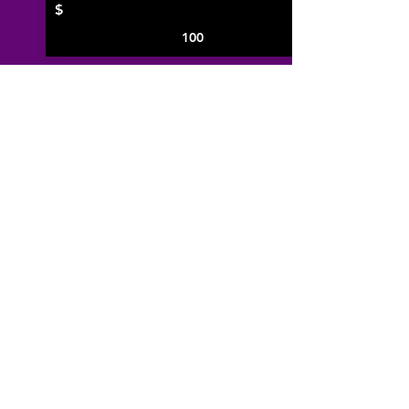
$
100
林鉫徫首張廣東