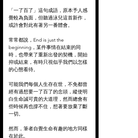
「一了百了」這句成語，原本予人感
覺較為負面，但聽過泳兒這首新作，
或許會對此有著另一番體會。
常常都說，End is just the 
beginning，某件事情在結束的同
時，也帶來了重新出發的契機，開始
抑或結束，有時只視似乎我們以怎樣
的心態看待。
可能我們每個人生存在世，不免都曾
經有過想要一了百了的念頭，縱使明
白生命誠可貴的大道理，然而總會有
些時候再也撐不住，想著要放棄了斷
一切。
然而，筆者自覺生命有趣的地方同樣
在於此。