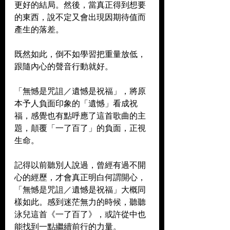
更好的結局。然後，當真正得到想要
的東西，說不定又會出現因期待值而
產生的落差。
既然如此，倒不如學習把重量放低，
跟隨內心的聲音行動就好。
「無憾是咒詛／遺憾是祝福」，將原
本予人負面印象的「遺憾」看成祝
福，感覺也有點呼應了這首歌曲的主
題，顛覆「一了百了」的負面，正視
生命。
記得以前聽別人說過，曾經有過不開
心的經歷，才會真正明白何謂開心，
「無憾是咒詛／遺憾是祝福」大概同
樣如此。感到迷茫無力的時候，聽聽
泳兒這首《一了百了》，或許從中也
能找到一點繼續前行的力量。