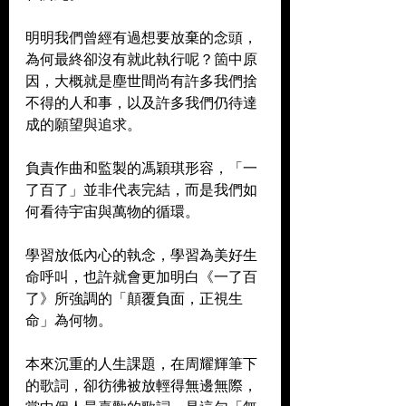
明明我們曾經有過想要放棄的念頭，
為何最終卻沒有就此執行呢？箇中原
因，大概就是塵世間尚有許多我們捨
不得的人和事，以及許多我們仍待達
成的願望與追求。
負責作曲和監製的馮穎琪形容，「一
了百了」並非代表完結，而是我們如
何看待宇宙與萬物的循環。
學習放低內心的執念，學習為美好生
命呼叫，也許就會更加明白《一了百
了》所強調的「顛覆負面，正視生
命」為何物。
本來沉重的人生課題，在周耀輝筆下
的歌詞，卻彷彿被放輕得無邊無際，