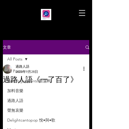
文章
All Posts
過路人語
All Posts
2023年9月28日
過路人語《一了百了》
New Ingredients 新湯料
加料音樂
過路人語
聲無哀樂
Delightcantopop 悅•與•歌