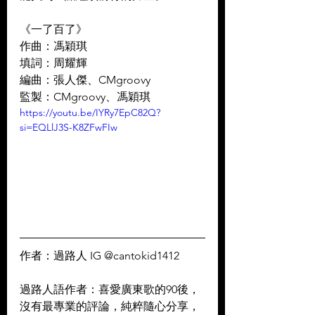
《一了百了》
作曲：馮穎琪
填詞：周耀輝
編曲：張人傑、CMgroovy
監製：CMgroovy、馮穎琪
https://youtu.be/IYRy7EpC82Q?
si=EQLlJ3S-K8ZFwFIw
作者：過路人 IG @cantokid1412    
過路人語作者：喜愛廣東歌的90後，
沒有最專業的評論，純粹隨心分享，