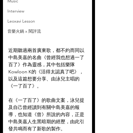
Music
Interview
Leoxavi Lesson
音樂火鍋 x 閱評流
近期聽過兩首廣東歌，都不約而同以
中島美嘉的名曲《曾經我也想過一了
百了》作為靈感，其中包括樂隊
Kowloon K的《活得太認真了吧》，
以及這篇想要分享、由泳兒主唱的
《一了百了》。
在《一了百了》的歌曲文案，泳兒提
及自己曾經讀到有關中島美嘉的報
導，也知道《曾》所說的內容，正是
中島美嘉人生黑暗期的經歷，由此引
發共鳴而有了新歌的製作。