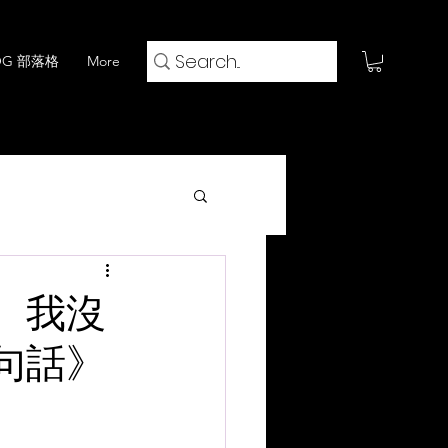
OG 部落格
More
火鍋 x 閱評流
 我沒
一句話》