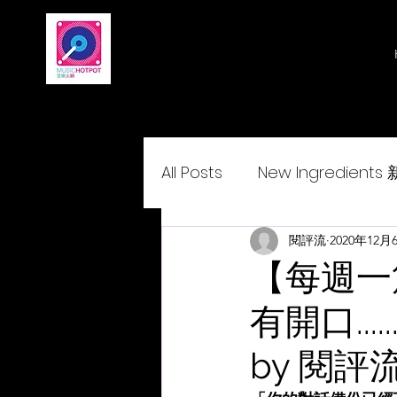
All Posts
New Ingredient
Delightcantopop 悅•與•歌
閱評流
2020年12月
【每週一
有開口..
by 閱評