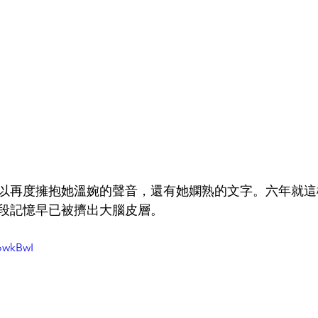
以再度擁抱她溫婉的聲音，還有她嫻熟的文字。六年就這
段記憶早已被擠出大腦皮層。 
_owkBwI