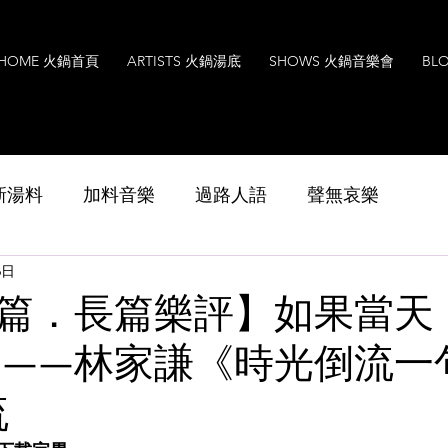
HOME 火鍋首頁
ARTISTS 火鍋湯底
SHOWS 火鍋音樂會
BL
s 新湯料
加料音樂
過路人語
聲無哀樂
6日
Music
Interview
Leoxavi Lesson
音樂
篇．長篇樂評】如果當天
....——林家謙《時光倒流
流