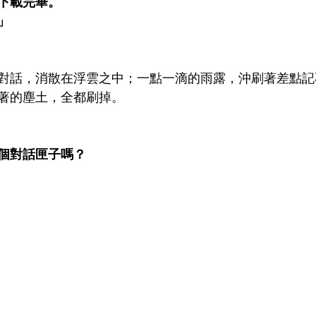
下載完畢。
日」
對話，消散在浮雲之中；一點一滴的雨露，沖刷著差點記
著的塵土，全都刷掉。
個對話匣子嗎？