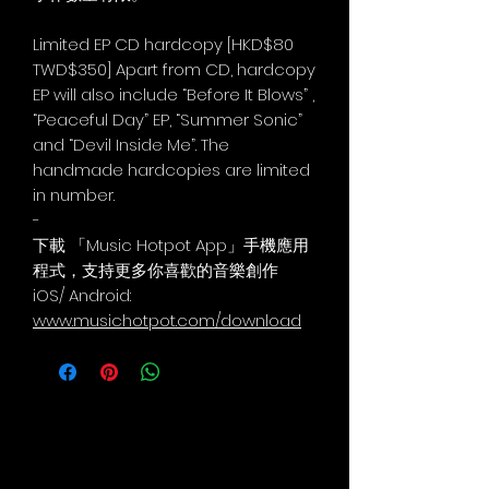
Limited EP CD hardcopy [HKD$80
TWD$350] Apart from CD, hardcopy
EP will also include “Before It Blows” ,
“Peaceful Day” EP, “Summer Sonic”
and “Devil Inside Me”. The
handmade hardcopies are limited
in number.
-
下載 「Music Hotpot App」手機應用
程式，支持更多你喜歡的音樂創作
iOS/ Android:
www.musichotpot.com/download