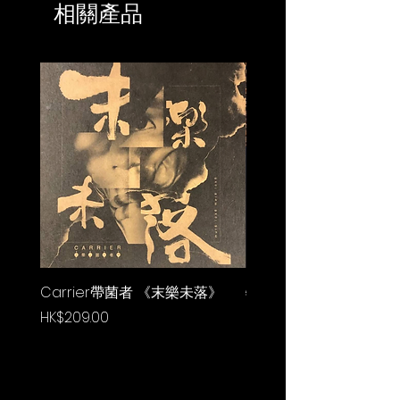
相關產品
Carrier帶菌者 《末樂未落》
牧民 Movement《Gif
價格
價格
HK$209.00
HK$236.00