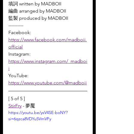
填詞 written by MADBOII 
編曲 arranged by MADBOII 
監製 produced by MADBOII 
----------
Facebook: 
https://www.facebook.com/madboii.
official
Instagram: 
https://www.instagram.com/_madboi
i
YouTube: 
https://www.youtube.com/@madboii
[ 5 of 5 ]
StirFry
 - 夢魘
https://youtu.be/ysV4SE-boNY?
si=6qzca8VDYu5VmVFy