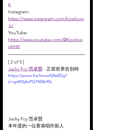
K
Instagram: 
https://www.instagram.com/kowloon
.k/
YouTube: 
https://www.youtube.com/@Kowloo
nKHK
[ 2 of 5 ]
Jacky Fcy 范卓賢
 - 正當世界告別時
https://youtu.be/ImcwlQ6s0Qg?
si=gxKDy6oPQ1NDb9Xj
Jacky Fcy 范卓賢 
本年度的一位香港唱作新人 