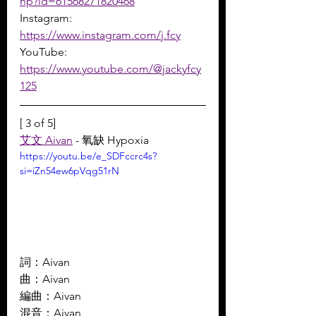
hp?id=61568271820468
Instagram: 
https://www.instagram.com/j.fcy
YouTube: 
https://www.youtube.com/@jackyfcy
125
[ 3 of 5]
艾文 Aivan
 - 氧缺 Hypoxia
https://youtu.be/e_SDFccrc4s?
si=iZn54ew6pVqg51rN
詞：Aivan 
曲：Aivan 
編曲：Aivan 
混音：Aivan 