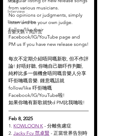
Irregular listing of new release songs 
Music
from various musicians.
Interview
No opinions or judgments, simply 
Leoxavi Lesson
listen and be your own judge.
Follow/like their 
音樂火鍋 x 閱評流
Facebook/IG/YouTube page and 
PM us If you have new release songs!
每次不定期介紹唔同嘅新歌, 但不作評
論! 好唔好聽, 你哋自己聽吓作判斷, 
純粹比多一個機會唔同嘅音樂人分享
吓佢哋嘅音樂. 鍾意嘅話就 
follow/like 吓佢哋嘅 
Facebook/IG/YouTube啦!
如果你哋有新歌就快d PM比我哋啦!
Feb 8, 2025
1. 
KOWLOON K
 - 分離焦慮症
2. 
Jacky Fcy 范卓賢
 - 正當世界告別時