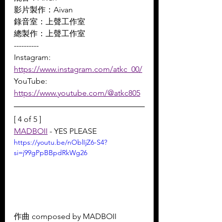
影片製作：Aivan 
錄音室：上聲工作室 
總製作：上聲工作室
----------
Instagram: 
https://www.instagram.com/atkc_00/
YouTube: 
https://www.youtube.com/@atkc805
[ 4 of 5 ]
MADBOII
 - YES PLEASE
https://youtu.be/nOblIjZ6-S4?
si=j99gPpBBpdRkWg26
作曲 composed by MADBOII 