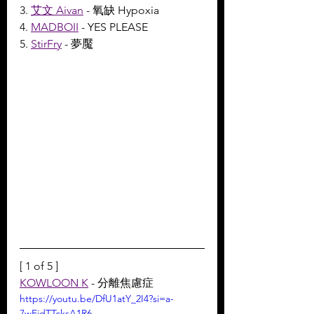
3. 
艾文 Aivan
 - 氧缺 Hypoxia
4. 
MADBOII
 - YES PLEASE
5. 
StirFry
 - 夢魘
[ 1 of 5 ]
KOWLOON K
 - 分離焦慮症
https://youtu.be/DfU1atY_2I4?si=a-
7wFidTTcksA1R6