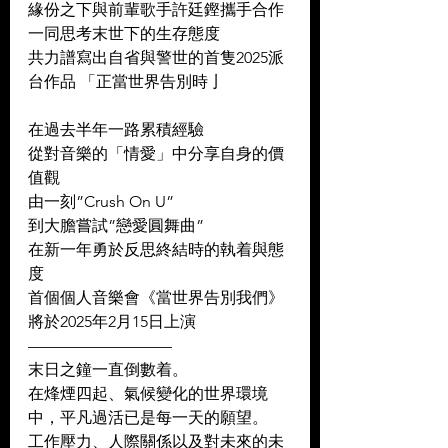
緣份之下與前輩歌手許廷鏗攜手合作 
一同思考末世下的生存態度 
共力譜寫出自省與警世的首隻2025派
台作品 「正當世界告別時亅 
在過去半年一路累積經驗 
從對音樂的「情愛」中分享自身的價
值觀 
由一刻”Crush On U” 
到大膽嘗試”戀愛圓舞曲” 
在新一年勇於反思終結時的執着與態
度 
首個個人音樂會《當世界告別我們》 
將於2025年2月15日上演 
————————— 
末日之鐘一直倒數着。 
在烽煙四起、氣候變化的世界環境
中，平凡過活已是每一天的願望。 
工作壓力、人際關係以及對未來的未