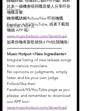
好唔好聽, 你哋自己聽吓作判斷, 純粹
Music
比多一個機會唔同嘅音樂人分享吓佢
Interview
哋嘅音樂.
Leoxavi Lesson
鍾意嘅話就 follow/like 吓佢哋嘅 
Facebook/IG/YouTube, 或者下載我
音樂火鍋 x 閱評流
哋個 APP 啦!
www.musichotpot.com/download
如果你哋有新歌就快d PM比我哋啦!
--------------------------------------------
Music Hotpot <New Ingredients>
Irregular listing of new release songs 
from various musicians.
No opinions or judgments, simply 
listen and be your own judge.
Follow/like their 
Facebook/IG/YouTube page as you 
please, and remember to download 
our APP too!
www.musichotpot.com/download