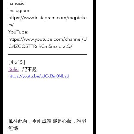
rsmusic
Instagram: 
https://www.instagram.com/ragpicke
rs/
YouTube: 
https://www.youtube.com/channel/U
Ci4ZGQ5TTRnhCm5mzIp-ztQ/
[ 4 of 5 ]
Relic
 - 記不起
https://youtu.be/oJCd3m0NbsU
風往此向，令雨成霜 滿是心藤，誰能
無憾