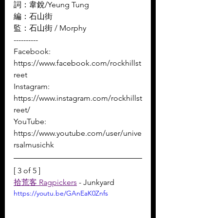
詞：韋銳/Yeung Tung 
編：石山街 
監：石山街 / Morphy
----------
Facebook: 
https://www.facebook.com/rockhillst
reet
Instagram: 
https://www.instagram.com/rockhillst
reet/
YouTube: 
https://www.youtube.com/user/unive
rsalmusichk
[ 3 of 5 ]
拾荒客 Ragpickers
 - Junkyard
https://youtu.be/GAnEaK0Znfs