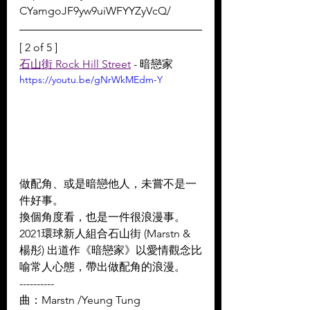
CYamgoJF9yw9uiWFYYZyVcQ/
[ 2 of 5 ]
石山街 Rock Hill Street
 - 暗戀家
https://youtu.be/gNrWkMEdm-Y
做配角、或是暗戀他人，未嘗不是一
件好事。
換個角度看，也是一件很浪漫事。 
2021環球新人組合石山街 (Marstn & 
楊彤) 出道作《暗戀家》以愛情觀念比
喻常人心態，帶出做配角的浪漫。
----------
曲：Marstn /Yeung Tung 