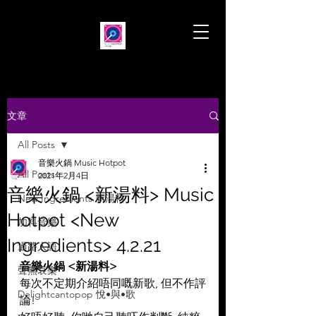
文章
All Posts
音樂火鍋 Music Hotpot
All Posts
2021年2月4日
音樂火鍋 <新湯料> Music
New Ingredients 新湯料
Hotpot <New
加料音樂
Ingredients> 4.2.21
過路人語
音樂火鍋 <新湯料>
聲無哀樂
每次不定期介紹唔同嘅新歌, 但不作評
Delightcantopop 悅•與•歌
論!