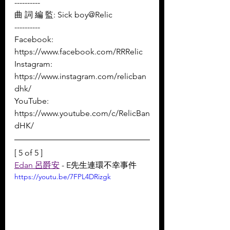
----------
曲 詞 編 監: Sick boy@Relic
----------
Facebook: 
https://www.facebook.com/RRRelic
Instagram: 
https://www.instagram.com/relicban
dhk/
YouTube: 
https://www.youtube.com/c/RelicBan
dHK/
[ 5 of 5 ]
Edan 呂爵安
 - E先生連環不幸事件
https://youtu.be/7FPL4DRizgk