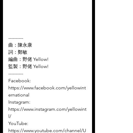
----------
曲：陳永康 
詞：鄭敏 
編曲：野佬 Yellow! 
監製：野佬 Yellow!
----------
Facebook: 
https://www.facebook.com/yellowint
ernational
Instagram: 
https://www.instagram.com/yellowint
l/
YouTube: 
https://www.youtube.com/channel/U