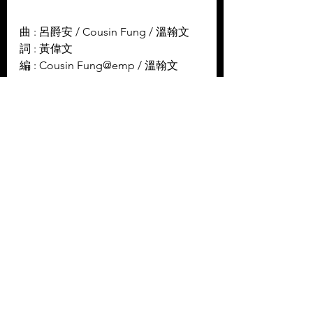
曲 : 呂爵安 / Cousin Fung / 溫翰文 
詞 : 黃偉文 
編 : Cousin Fung@emp / 溫翰文
@emp / Anson Chan@emp 
監 : Edward Chan / Cousin 
Fung@emp / 溫翰文@emp
----------
Facebook: 
https://www.facebook.com/edanluifa
nsclub
Instagram: 
https://www.instagram.com/edanlui/
YouTube: 
https://www.youtube.com/c/MIRROR
weare/