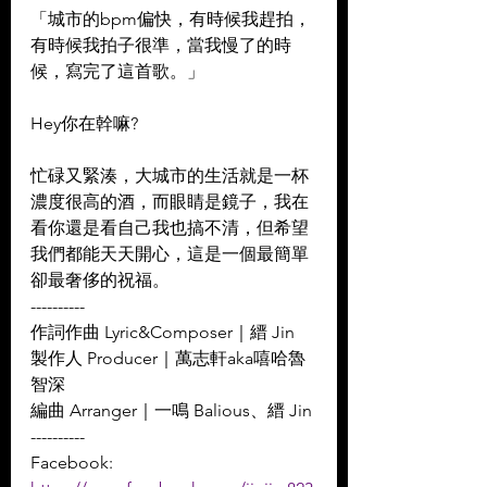
「城市的bpm偏快，有時候我趕拍，
有時候我拍子很準，當我慢了的時
候，寫完了這首歌。」 
Hey你在幹嘛?  
忙碌又緊湊，大城市的生活就是一杯
濃度很高的酒，而眼睛是鏡子，我在
看你還是看自己我也搞不清，但希望
我們都能天天開心，這是一個最簡單
卻最奢侈的祝福。
----------
作詞作曲 Lyric&Composer｜縉 Jin 
製作人 Producer｜萬志軒aka嘻哈魯
智深 
編曲 Arranger｜一鳴 Balious、縉 Jin
----------
Facebook: 