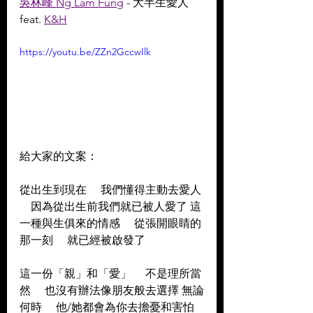
吳林峰 Ng Lam Fung
 - 大半生愛人
feat. 
K&H
https://youtu.be/ZZn2GccwIlk
給大家的文案：  
從出生到現在     我們懂得主動去愛人 
    因為從出生前我們就已被人愛了 這
一種與生俱來的情感     從張開眼睛的
那一刻     就已經被啟發了  
這一份「親」和「愛」     不是理所當
然     也沒有辦法像朋友般去選擇 無論
何時     他/她都會為你去擔憂和害怕   