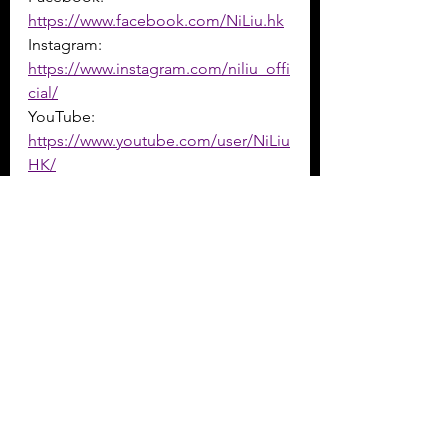
https://www.facebook.com/NiLiu.hk
Instagram: 
https://www.instagram.com/niliu_offi
cial/
YouTube: 
https://www.youtube.com/user/NiLiu
HK/
[ 5 of 5 ]
牧民 Movement
 ft. P - 有一些感覺
https://youtu.be/HZ_f2uX9hSw
曲/詞：何英瑋
----------