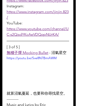
https://www.facebook.com/jinjin.823
Instagram: 
https://www.instagram.com/jinjin.823
/
YouTube: 
https://www.youtube.com/channel/U
C-s2QisdYKcAeVDQqpNUrKA/
[ 3 of 5 ]
無稽子彈 Mocking Bullet
 - 沼氣星空
https://youtu.be/Sve8N7BmAWM
就算沼氣蔓延，也要和你尋找星空。
----------
Music and Lyrics by Eric 