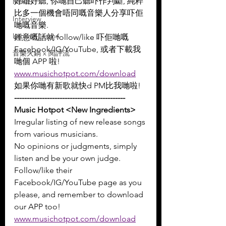
好唔好聽, 你哋自己聽吓作判斷, 純粹
Music
比多一個機會唔同嘅音樂人分享吓佢
Interview
哋嘅音樂.
Leoxavi Lesson
鍾意嘅話就 follow/like 吓佢哋嘅 
Facebook/IG/YouTube, 或者下載我
音樂火鍋 x 閱評流
哋個 APP 啦!
www.musichotpot.com/download
如果你哋有新歌就快d PM比我哋啦!
--------------------------------------------
Music Hotpot <New Ingredients>
Irregular listing of new release songs 
from various musicians.
No opinions or judgments, simply 
listen and be your own judge.
Follow/like their 
Facebook/IG/YouTube page as you 
please, and remember to download 
our APP too!
www.musichotpot.com/download