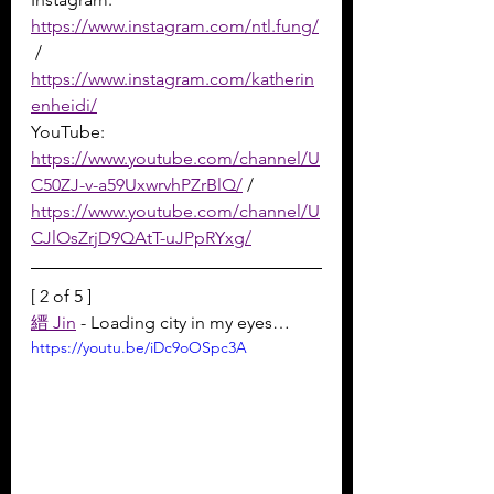
https://www.instagram.com/ntl.fung/
 / 
https://www.instagram.com/katherin
enheidi/
YouTube: 
https://www.youtube.com/channel/U
C50ZJ-v-a59UxwrvhPZrBlQ/
 / 
https://www.youtube.com/channel/U
CJlOsZrjD9QAtT-uJPpRYxg/
[ 2 of 5 ]
縉 Jin
 - Loading city in my eyes…
https://youtu.be/iDc9oOSpc3A