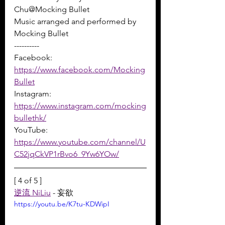
Chu@Mocking Bullet 
Music arranged and performed by 
Mocking Bullet
----------
Facebook: 
https://www.facebook.com/Mocking
Bullet
Instagram: 
https://www.instagram.com/mocking
bullethk/
YouTube: 
https://www.youtube.com/channel/U
C52jqCkVP1rBvo6_9Yw6YOw/
[ 4 of 5 ]
逆流 NiLiu
 - 妄欲
https://youtu.be/K7tu-KDWipI