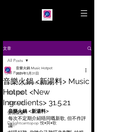
文章
All Posts
音樂火鍋 Music Hotpot
All Posts
2021年5月31日
音樂火鍋 <新湯料> Music
New Ingredients 新湯料
Hotpot <New
加料音樂
Ingredients> 31.5.21
過路人語
音樂火鍋 <新湯料>
聲無哀樂
每次不定期介紹唔同嘅新歌, 但不作評
Delightcantopop 悅•與•歌
論!