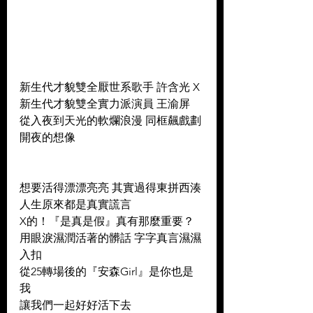
新生代才貌雙全厭世系歌手 許含光 X 
新生代才貌雙全實力派演員 王渝屏
從入夜到天光的軟爛浪漫 同框飆戲劃
開夜的想像
想要活得漂漂亮亮 其實過得東拼西湊 
人生原來都是真實謊言 
X的！『是真是假』真有那麼重要？
用眼淚濕潤活著的髒話 字字真言濕濕
入扣
從25轉場後的『安森Girl』是你也是
我 
讓我們一起好好活下去 