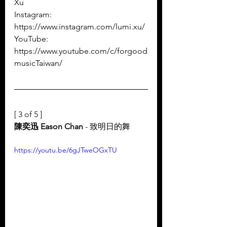
Xu
Instagram: 
https://www.instagram.com/lumi.xu/
YouTube: 
https://www.youtube.com/c/forgood
musicTaiwan/ 
[ 3 of 5 ]
陳奕迅 Eason Chan
 - 致明日的舞
https://youtu.be/6gJTweOGxTU