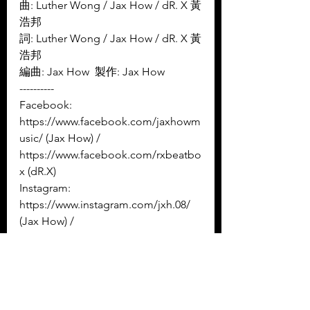
曲: Luther Wong / Jax How / dR. X 黃
浩邦
詞: Luther Wong / Jax How / dR. X 黃
浩邦
編曲: Jax How  製作: Jax How
----------
Facebook: 
https://www.facebook.com/jaxhowm
usic/ (Jax How) /  
https://www.facebook.com/rxbeatbo
x (dR.X)
Instagram: 
https://www.instagram.com/jxh.08/ 
(Jax How) / 
https://www.instagram.com/lutherwo
ngmusic/ (Luther Wong) /  
https://www.instagram.com/dr.x___z
8g/ (dR.X)
YouTube: 