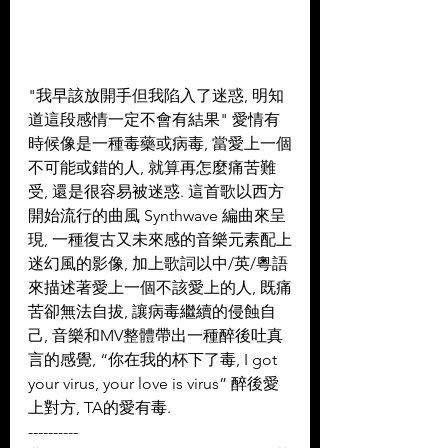
"我早該放開手但我陷入了迷惑, 明知
道這段感情一定不會有結果" 愛情有
時候像是一種毒藥或病毒, 當愛上一個
不可能或錯的人, 就算再怎麼痛苦難
受, 還是很容易被迷惑. 這首歌以西方
開始流行的曲風 Synthwave 編曲來呈
現, 一種復古又未來感的音樂元素配上
迷幻風的影像, 加上歌詞以中/英/粵語
來描述著愛上一個不該愛上的人, 既痛
苦卻無法自拔, 讓病毒繼續的侵蝕自
己, 音樂和MV整體帶出一種醉後吐真
言的感覺, “你在我的杯下了毒, I got 
your virus, your love is virus” 醉後愛
上對方, TA的愛有毒.  
----------