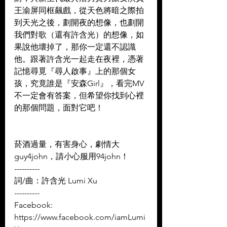
王渝屏同框飆戲，從天色將暗之際拍
到天光之後，劃開夜的想像，也劃開
我們對歌（還有許含光）的想像，如
果說他壞掉了，那你一定還不認識
他。跟著許含光一起走在夜裡，憑著
記憶尋覓『尋人啟事』上的那個女
孩，究竟誰是『安森Girl』，看完MV
不一定會有答案，但希望你找到心裡
的那個問題，面對它吧！
菸酒過量，有害身心，劇情大
guy4john，請小心服用94john！
----------
詞/曲：許含光 Lumi Xu 
----------
Facebook: 
https://www.facebook.com/iamLumi