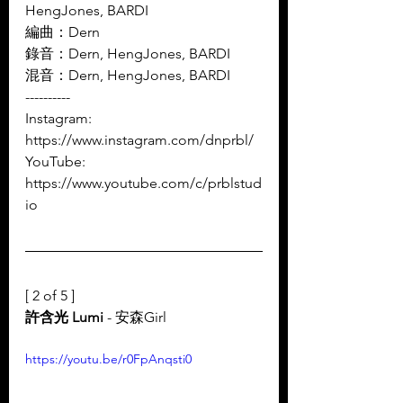
HengJones, BARDI
編曲：Dern 
錄音：Dern, HengJones, BARDI
混音：Dern, HengJones, BARDI 
----------
Instagram: 
https://www.instagram.com/dnprbl/
YouTube: 
https://www.youtube.com/c/prblstud
io 
[ 2 of 5 ]
許含光 Lumi
 - 安森Girl
https://youtu.be/r0FpAnqsti0