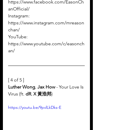
https://www.facebook.com/EasonCh
anOfficial/
Instagram: 
https://www.instagram.com/mreason
chan/
YouTube: 
https://www.youtube.com/c/easonch
an/ 
[ 4 of 5 ]
Luther Wong
, 
Jax How
 - Your Love Is 
Virus (ft. 
dR. X 黃浩邦
) 
https://youtu.be/9pvlLkDks-E