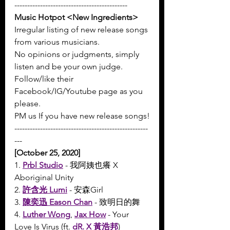
--------------------------------------------
Music Hotpot <New Ingredients>
Irregular listing of new release songs 
from various musicians.
No opinions or judgments, simply 
listen and be your own judge.
Follow/like their 
Facebook/IG/Youtube page as you 
please.
PM us If you have new release songs!
----------------------------------------------------
---
[October 25, 2020]
1. 
Prbl Studio
 - 我阿姨也癢 X 
Aboriginal Unity
2. 
許含光 Lumi
 - 安森Girl
3. 
陳奕迅 Eason Chan
 - 致明日的舞
4. 
Luther Wong
, 
Jax How
 - Your 
Love Is Virus (ft. 
dR. X 黃浩邦
) 