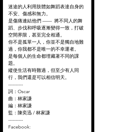
迷途的人利用肢體如舞蹈表達自身的
不安、傷感和無力。
是傷痛連結他們 ——  將不同人的舞
蹈、步伐和呼吸逐漸變得一致，打破
空間界限，甚至完全相通。 
你不是孤單一人，你並不是獨自地難
過，你我都不是唯一的不幸運者。 
是每個人的生命都埋藏著不同的課
題。 
縱使生活有時難過，但至少有人同
行，我們還是可以相信明天。 
----------
詞：Oscar
曲：林家謙
編：林家謙
監：陳奕迅 / 林家謙 
----------
Facebook: 