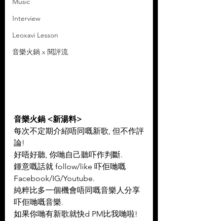
Music
Interview
Leoxavi Lesson
音樂火鍋 x 閱評流
音樂火鍋 <新湯料>
每次不定期介紹唔同嘅新歌, 但不作評
論!
好唔好聽, 你哋自己聽吓作判斷.
鍾意嘅話就 follow/like 吓佢哋嘅 
Facebook/IG/Youtube.
純粹比多一個機會唔同嘅音樂人分享
吓佢哋嘅音樂.
如果你哋有新歌就快d PM比我哋啦!