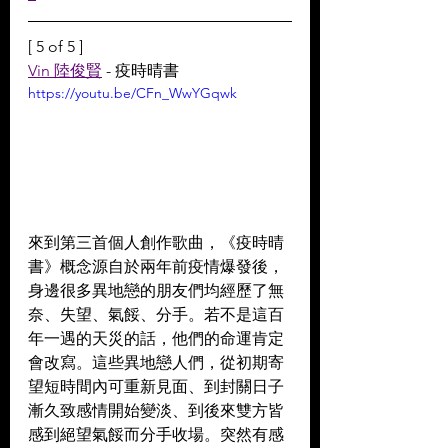
[ 5 of 5 ]
Vin 陸俊賢
 - 疫時晴書
https://youtu.be/CFn_WwYGqwk
來到第三首個人創作歌曲，《疫時晴
書》概念源自於兩年前疫情爆發後，
身邊很多異地戀的朋友們均經歷了無
奈、失望、氣餒、分手。若不是這百
年一遇的天災的話，他們的命運肯定
會改寫。這些異地戀人們，從初期寄
望短時間內可重新見面、到封關日子
漸久致感情開始變淡、到後來雙方皆
感到絕望氣餒而分手收場。突然有感