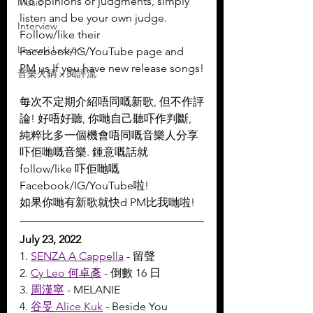
No opinions or judgments, simply 
Music
listen and be your own judge.
Interview
Follow/like their 
Leoxavi Lesson
Facebook/IG/YouTube page and 
PM us If you have new release songs!
音樂火鍋 x 閱評流
每次不定期介紹唔同嘅新歌, 但不作評
論! 好唔好聽, 你哋自己聽吓作判斷, 
純粹比多一個機會唔同嘅音樂人分享
吓佢哋嘅音樂. 鍾意嘅話就 
follow/like 吓佢哋嘅 
Facebook/IG/YouTube啦!
如果你哋有新歌就快d PM比我哋啦!
July 23, 2022
1. 
SENZA A Cappella
 - 留聲
2. 
Cy Leo 何卓彥
 - 倒數 16 日
3. 
周漢寧
 - MELANIE
4. 
谷旻 Alice Kuk
 - Beside You