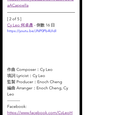
aACappella
[ 2 of 5 ]
Cy Leo 何卓彥
 - 倒數 16 日
https://youtu.be/JNP0Pb4UIdI
作曲 Composer：Cy Leo 
填詞 Lyricist：Cy Leo 
監製 Producer：Enoch Cheng 
編曲 Arranger：Enoch Cheng, Cy 
Leo
----------
Facebook: 
https://www.facebook.com/CyLeoH