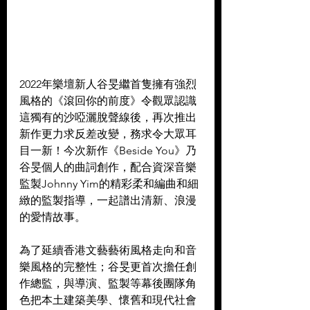
2022年樂壇新人谷旻繼首隻擁有強烈
風格的《滾回你的前度》令觀眾認識
這獨有的沙啞灑脫聲線後，再次推出
新作更力求反差改變，務求令大眾耳
目一新！今次新作《Beside You》乃
谷旻個人的曲詞創作，配合資深音樂
監製Johnny Yim的精彩柔和編曲和細
緻的監製指導，一起譜出清新、浪漫
的愛情故事。  
為了延續香港文藝藝術風格走向和音
樂風格的完整性；谷旻更首次擔任創
作總監，與導演、監製等幕後團隊角
色把本土建築美學、懷舊和現代社會