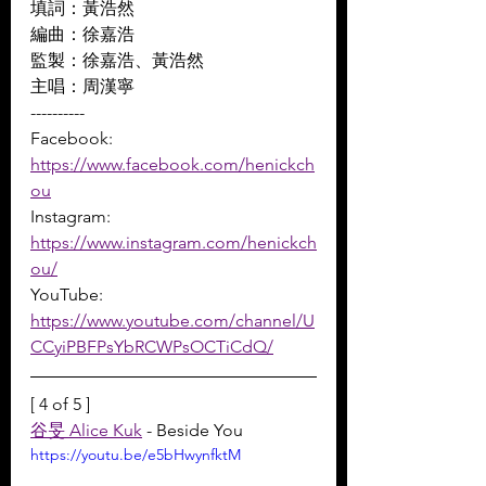
填詞：黃浩然  
編曲：徐嘉浩  
監製：徐嘉浩、黃浩然  
主唱：周漢寧 
----------
Facebook: 
https://www.facebook.com/henickch
ou
Instagram: 
https://www.instagram.com/henickch
ou/
YouTube: 
https://www.youtube.com/channel/U
CCyiPBFPsYbRCWPsOCTiCdQ/
[ 4 of 5 ]
谷旻 Alice Kuk
 - Beside You
https://youtu.be/e5bHwynfktM