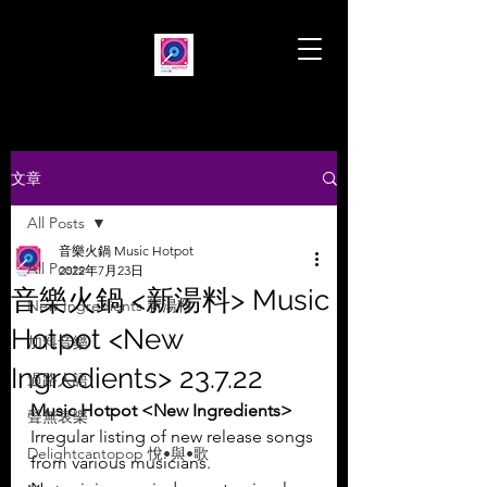
文章
All Posts
音樂火鍋 Music Hotpot
All Posts
2022年7月23日
音樂火鍋 <新湯料> Music
New Ingredients 新湯料
Hotpot <New
加料音樂
Ingredients> 23.7.22
過路人語
Music Hotpot <New Ingredients>
聲無哀樂
Irregular listing of new release songs 
Delightcantopop 悅•與•歌
from various musicians.