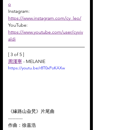
o
Instagram: 
https://www.instagram.com/cy_leo/
YouTube: 
https://www.youtube.com/user/cyviv
aldi
[ 3 of 5 ]
周漢寧
 - MELANIE
https://youtu.be/r8T0xPoKAXw
《緣路山旮旯》片尾曲
----------
作曲：徐嘉浩  