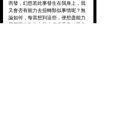
而發，幻想若此事發生在我身上，我
又會否有能力去扭轉類似事情呢？無
論如何，每當想到這些，便想盡能力
用正面的歌曲力量去傳遞愛意給眾多
「受害人」，將我心底的說話化身旋
侓與文字去替大家打打氣
----------
作曲：陸俊賢 
填詞：陸俊賢 
主唱：陸俊贀 
編曲：沈國榮 
和聲：陸俊賢
----------
Facebook: 
https://www.facebook.com/vincentlu
k0306
Instagram: 
https://www.instagram.com/vincent_l
uk6/