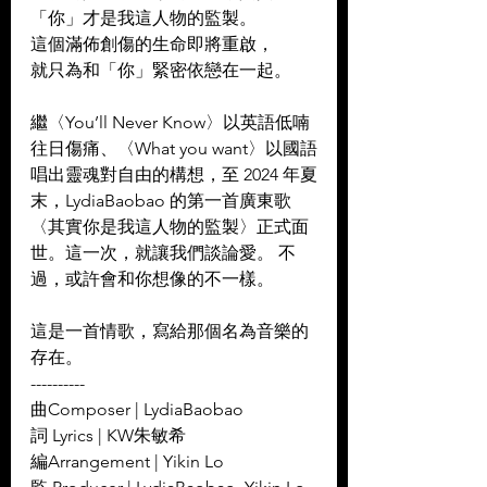
「你」才是我這人物的監製。 
這個滿佈創傷的生命即將重啟， 
就只為和「你」緊密依戀在一起。 
繼〈You’ll Never Know〉以英語低喃
往日傷痛、〈What you want〉以國語
唱出靈魂對自由的構想，至 2024 年夏
末，LydiaBaobao 的第一首廣東歌
〈其實你是我這人物的監製〉正式面
世。這一次，就讓我們談論愛。 不
過，或許會和你想像的不一樣。 
這是一首情歌，寫給那個名為音樂的
存在。
----------
曲Composer | LydiaBaobao 
詞 Lyrics | KW朱敏希 
編Arrangement | Yikin Lo 