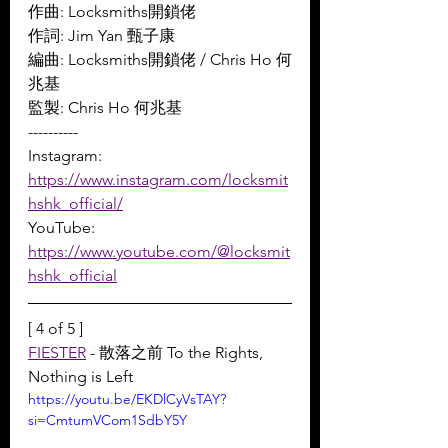
作曲: Locksmiths開鎖佬 
作詞: Jim Yan 甄子康 
編曲: Locksmiths開鎖佬 / Chris Ho 何
兆基 
監製: Chris Ho 何兆基
----------
Instagram: 
https://www.instagram.com/locksmit
hshk_official/
YouTube: 
https://www.youtube.com/@locksmit
hshk_official
[ 4 of 5 ]
FIESTER
 - 散落之前 To the Rights, 
Nothing is Left
https://youtu.be/EKDlCyVsTAY?
si=CmtumVCom1SdbY5Y