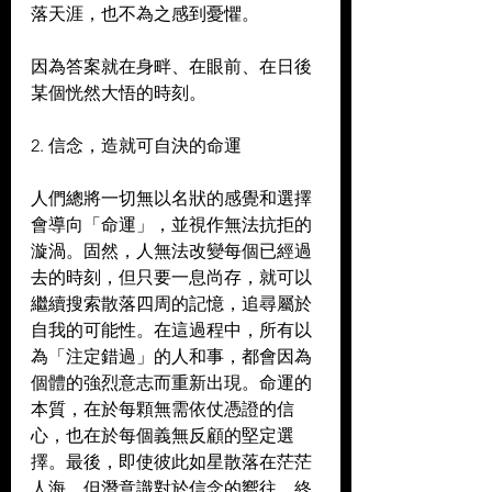
落天涯，也不為之感到憂懼。 
因為答案就在身畔、在眼前、在日後
某個恍然大悟的時刻。 
2. 信念，造就可自決的命運 
人們總將一切無以名狀的感覺和選擇
會導向「命運」，並視作無法抗拒的
漩渦。固然，人無法改變每個已經過
去的時刻，但只要一息尚存，就可以
繼續搜索散落四周的記憶，追尋屬於
自我的可能性。在這過程中，所有以
為「注定錯過」的人和事，都會因為
個體的強烈意志而重新出現。命運的
本質，在於每顆無需依仗憑證的信
心，也在於每個義無反顧的堅定選
擇。最後，即使彼此如星散落在茫茫
人海，但潛意識對於信念的嚮往，終