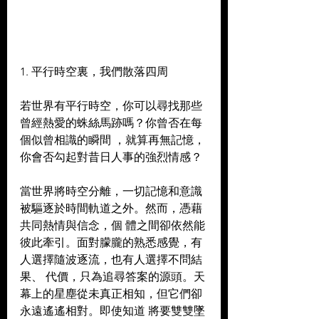
1. 平行時空裏，我們散落四周 
若世界有平行時空，你可以尋找那些
曾經熱愛的蛛絲馬跡嗎？你曾否在每
個似曾相識的瞬間 ，就算再無記憶，
你會否勾起對昔日人事的強烈情感？ 
當世界將時空分離，一切記憶和意識
被驅逐於時間軌道之外。然而，憑藉
共同熱情與信念，個 體之間卻依然能
彼此牽引。面對朦朧的熟悉感覺，有
人選擇隨波逐流，也有人選擇不問結
果、 代價，只為追尋答案的源頭。天
幕上的星塵從未真正相知，但它們卻
永遠遙遙相對。即使知道 將要雙雙墜