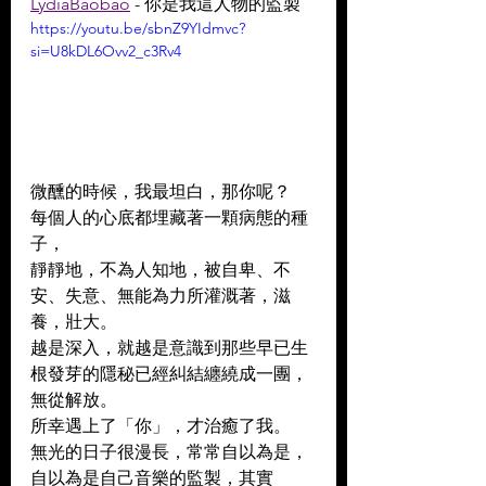
LydiaBaobao
 - 你是我這人物的監製
https://youtu.be/sbnZ9YIdmvc?
si=U8kDL6Ovv2_c3Rv4
微醺的時候，我最坦白，那你呢？ 
每個人的心底都埋藏著一顆病態的種
子， 
靜靜地，不為人知地，被自卑、不
安、失意、無能為力所灌溉著，滋
養，壯大。 
越是深入，就越是意識到那些早已生
根發芽的隱秘已經糾結纏繞成一團，
無從解放。 
所幸遇上了「你」，才治癒了我。 
無光的日子很漫長，常常自以為是，
自以為是自己音樂的監製，其實