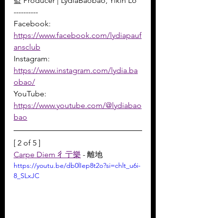
監 Producer | LydiaBaobao, Yikin Lo
----------
Facebook: 
https://www.facebook.com/lydiapauf
ansclub
Instagram: 
https://www.instagram.com/lydia.ba
obao/
YouTube: 
https://www.youtube.com/@lydiabao
bao
[ 2 of 5 ]
Carpe Diem 彳亍樂
 - 離地
https://youtu.be/db0lIep8t2o?si=chlt_u6i-
8_SLxJC