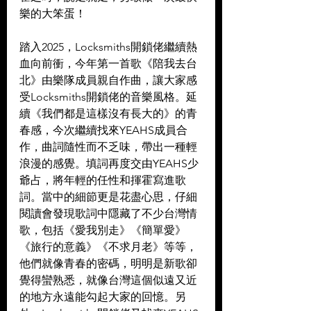
樂的大笨蛋！ 
踏入2025，Locksmiths開鎖佬繼續熱
血向前衝，今年第一首歌《陪我去台
北》由樂隊成員親自作曲，讓大家感
受Locksmiths開鎖佬的音樂風格。延
續《我們都是這樣沒有長大的》的青
春感，今次繼續找來YEAHS成員合
作，曲詞隨性而不乏味，帶出一種輕
浪漫的感覺。填詞再度交由YEAHS少
爺占，將年輕的任性和揮霍寫進歌
詞。當中的細節更是花盡心思，仔細
閱讀會發現歌詞中隱藏了不少台灣情
歌，包括《愛我別走》《簡單愛》
《旅行的意義》《不求月老》等等，
他們就像青春的密碼，明明是新歌卻
覺得蠻熟悉，就像台灣這個似遠又近
的地方永遠能勾起大家的回憶。另