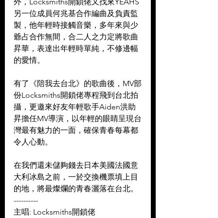
外，Locksmiths開鎖佬又找來YEAHS
另一位成員何兆基合作編曲及負責監
製，他年輕時接觸音樂，多年來與少
爺占合作無間，合二人之力定將歌曲
昇華，表達出年輕時單純，不修邊幅
的愛情。 
有了《陪我去台北》的歌曲後，MV部
份Locksmiths開鎖佬專程飛到台北拍
攝，更邀來好友年輕歌手Aiden洪助
昇擔任MV導演，以年輕的眼睛呈現台
灣最有魅力的一面，確保青春每幕都
令人心動。 
在我們還未儲夠錢去日本美國法國意
大利冰島之前，一於交換機票填上目
的地，將最燦爛的青春灑落在台北。
----------
主唱: Locksmiths開鎖佬 