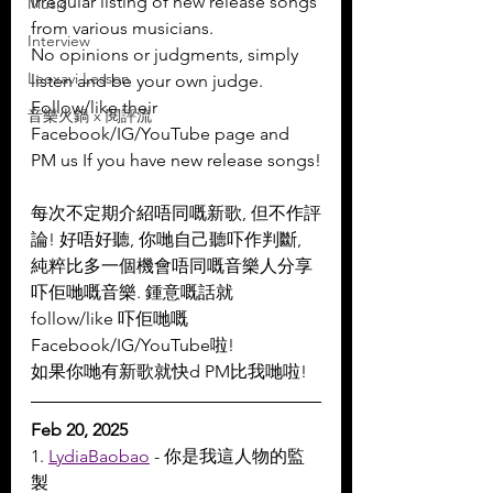
Irregular listing of new release songs 
Music
from various musicians.
Interview
No opinions or judgments, simply 
Leoxavi Lesson
listen and be your own judge.
Follow/like their 
音樂火鍋 x 閱評流
Facebook/IG/YouTube page and 
PM us If you have new release songs!
每次不定期介紹唔同嘅新歌, 但不作評
論! 好唔好聽, 你哋自己聽吓作判斷, 
純粹比多一個機會唔同嘅音樂人分享
吓佢哋嘅音樂. 鍾意嘅話就 
follow/like 吓佢哋嘅 
Facebook/IG/YouTube啦!
如果你哋有新歌就快d PM比我哋啦!
Feb 20, 2025
1. 
LydiaBaobao
 - 你是我這人物的監
製