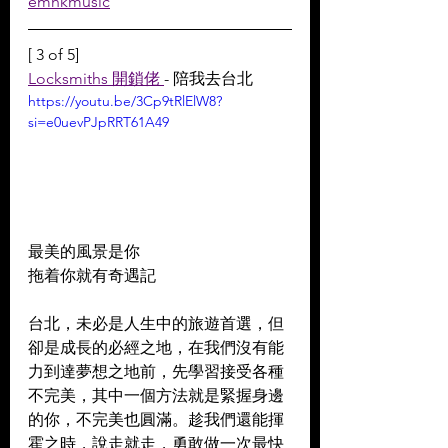
emhkmusic
[ 3 of 5]
Locksmiths 開鎖佬 
- 陪我去台北
https://youtu.be/3Cp9tRlElW8?
si=e0uevPJpRRT61A49
最美的風景是你 
拖着你就有奇遇記 
台北，未必是人生中的旅遊首選，但
卻是成長的必經之地，在我們沒有能
力到達夢想之地前，先學習接受各種
不完美，其中一個方法就是緊握身邊
的你，不完美也圓滿。趁我們還能揮
霍之時，說走就走，勇敢做一次最快