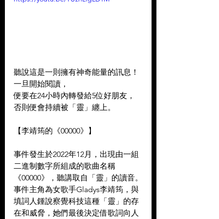
聽說這是一則擁有神奇能量的訊息！ 
一旦開始閱讀， 
便要在24小時內轉發給5位好朋友， 
否則便會持續被「靈」纏上。 
【李靖筠的《00000》】  
事件發生於2022年12月，出現由一組
二進制數字所組成的歌曲名稱
《00000》，聽講取自「靈」的讀音。
事件主角為女歌手Gladys李靖筠，與
填詞人鍾說察覺科技這種「靈」的存
在和威脅，她們最後決定借歌詞向人