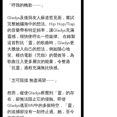
「哼我的輓歌⋯⋯」  
Gladys及後與友人蘇道哲見面，嘗試
完整她腦海中的想法。Hip Hop/Trap
的音樂帶有特定頻率，讓Gladys充滿
靈感，很快便哼出一些旋律。 在錄製
這首對抗「靈」的歌曲時，Gladys更
大膽放入自己的想法，例如隨心地
笑、模仿電影《咒怨》的聲效等，為
歌曲注入更多層次的能量，令整過
「抗靈」過程充滿無比快感。  
「怎可阻擋 無盡渴望⋯⋯」  
然而，縱使Gladys察覺到「靈」的存
在，卻無法阻止它的侵蝕。即使
Gladys逃至MV中的多個時空，「靈」
的追捕卻沒有一刻停止過。她，至今