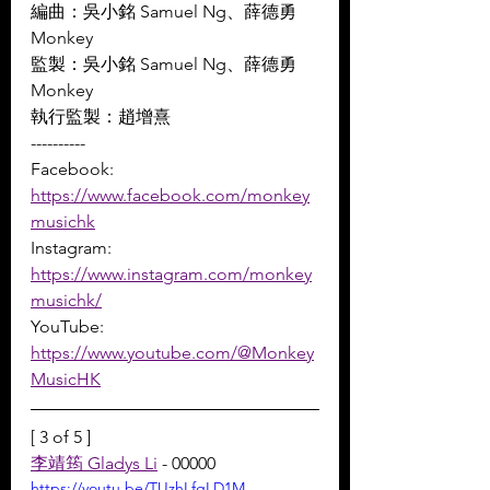
編曲：吳小銘 Samuel Ng、薛德勇 
Monkey 
監製：吳小銘 Samuel Ng、薛德勇 
Monkey 
執行監製：趙增熹
----------
Facebook: 
https://www.facebook.com/monkey
musichk
Instagram: 
https://www.instagram.com/monkey
musichk/
YouTube: 
https://www.youtube.com/@Monkey
MusicHK
[ 3 of 5 ]
李靖筠 Gladys Li
 - 00000 
https://youtu.be/TUzhLfgLD1M