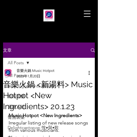
文章
All Posts
音樂火鍋 Music Hotpot
All Posts
2023年1月20日
音樂火鍋 <新湯料> Music
New Ingredients 新湯料
Hotpot <New
加料音樂
Ingredients> 20.1.23
過路人語
Music Hotpot <New Ingredients>
聲無哀樂
Irregular listing of new release songs 
Delightcantopop 悅•與•歌
from various musicians.