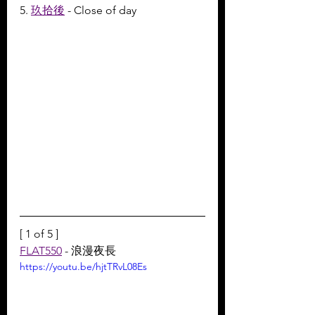
5. 
玖拾後
 - Close of day
[ 1 of 5 ]
FLAT550
 - 浪漫夜長
https://youtu.be/hjtTRvL08Es