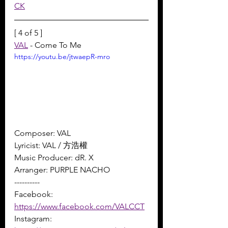
CK
[ 4 of 5 ]
VAL
 - Come To Me
https://youtu.be/jtwaepR-mro
Composer: VAL 
Lyricist: VAL / 方浩權 
Music Producer: dR. X 
Arranger: PURPLE NACHO
----------
Facebook: 
https://www.facebook.com/VALCCT
Instagram: 