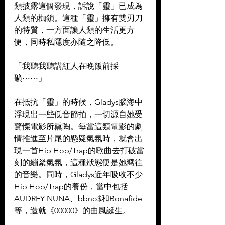
類披露這個發現，訴說「靈」已成為
人類的枷鎖。這種「靈」擁有雙刃刀
的特質，一方面讓人類的生活更方
便，同時私隱度亦隨之降低。  
「我聽我聽講紅人在晚飯前採
礦⋯⋯」  
在抵抗「靈」的時候，Gladys腦海中
浮現出一些低音節拍，一切源自她受
驚慄電影所熏陶。每當這類電影的劇
情推進至片尾的懸疑氣氛時，就會出
現一首Hip Hop/Trap的歌曲去打破當
刻的繃緊氣氛，這種狀態便是她嚮往
的音樂。同時，Gladys近年吸收不少
Hip Hop/Trap的養份，當中包括
AUDREY NUNA、bbno$和Bonafide
等，造就《00000》的曲風誕生。  