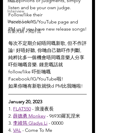
No opinions or judgments, simply 
Music
listen and be your own judge.
Interview
Follow/like their 
Leoxavi Lesson
Facebook/IG/YouTube page and 
PM us If you have new release songs!
音樂火鍋 x 閱評流
每次不定期介紹唔同嘅新歌, 但不作評
論! 好唔好聽, 你哋自己聽吓作判斷, 
純粹比多一個機會唔同嘅音樂人分享
吓佢哋嘅音樂. 鍾意嘅話就 
follow/like 吓佢哋嘅 
Facebook/IG/YouTube啦!
如果你哋有新歌就快d PM比我哋啦!
January 20, 2023
1. 
FLAT550
 - 浪漫夜長
2. 
薛德勇 Monkey
 - 96930羅瓦涅米
3. 
李靖筠 Gladys Li
 - 00000 
4. 
VAL
 - Come To Me