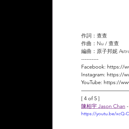
作詞：查查    
作曲：Nu / 查查
編曲：原子邦妮 Astro
----------
Facebook: https://
Instagram: https://
YouTube: https://
[ 4 of 5 ]
陳柏宇 Jason Chan
 
https://youtu.be/xcQ