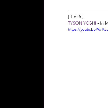
[ 1 of 5 ]
TYSON YOSHI
 - In
https://youtu.be/9x-K