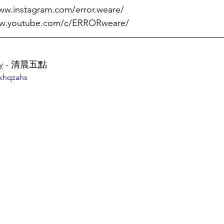
www.instagram.com/error.weare/
ww.youtube.com/c/ERRORweare/
y
 - 清晨五點
khqzahs