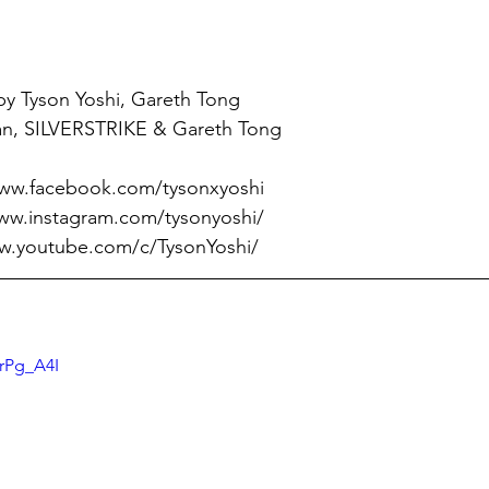
y Tyson Yoshi, Gareth Tong 
an, SILVERSTRIKE & Gareth Tong
www.facebook.com/tysonxyoshi
www.instagram.com/tysonyoshi/
ww.youtube.com/c/TysonYoshi/
rPg_A4I