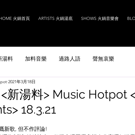
HOME 火鍋首頁
ARTISTS 火鍋湯底
SHOWS 火鍋音樂會
BL
s 新湯料
加料音樂
過路人語
聲無哀樂
pot
2021年3月18日
Music
Interview
Leoxavi Lesson
音樂
新湯料> Music Hotpot 
ts> 18.3.21
新歌, 但不作評論!