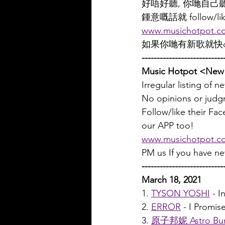
好唔好聽, 你哋自己
鍾意嘅話就 follow/l
www.musichotpot.c
如果你哋有新歌就快d
---------------------------
Music Hotpot <New 
Irregular listing of 
No opinions or judgm
Follow/like their F
our APP too!
www.musichotpot.c
PM us If you have n
---------------------------
March 18, 2021
1. 
TYSON YOSHI
 - 
2. 
ERROR
 - I Promis
3. 
原子邦妮 Astro Bu