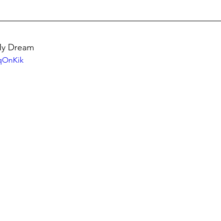
 My Dream
cqOnKik