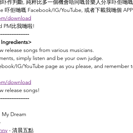
聽吓作判斷, 純粹比多一個機會唔同嘅音樂人分享吓佢哋嘅
ike 吓佢哋嘅 Facebook/IG/YouTube, 或者下載我哋個 APP
om/download
 PM比我哋啦!
-----------------
Ingredients>
new release songs from various musicians.
ents, simply listen and be your own judge.
acebook/IG/YouTube page as you please, and remember 
om/download
ew release songs!
-----------------
In My Dream
e
nny
 - 清晨五點