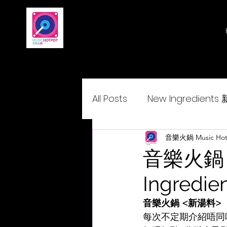
All Posts
New Ingredient
Delightcantopop 悅•與•歌
音樂火鍋 Music Hot
音樂火鍋 <
Ingredien
音樂火鍋 <新湯料>
每次不定期介紹唔同嘅