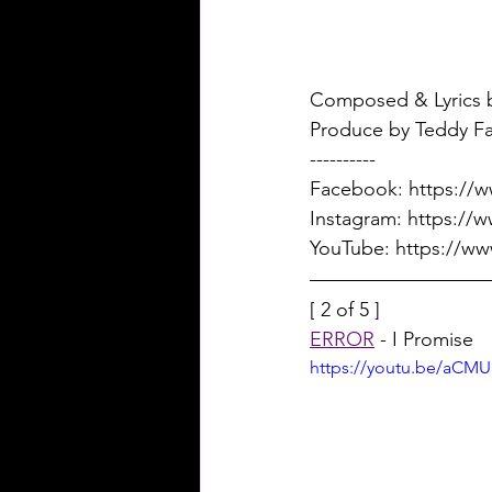
Composed & Lyrics b
Produce by Teddy F
----------
Facebook: https://
Instagram: https://
YouTube: https://w
[ 2 of 5 ]
ERROR
 - I Promise
https://youtu.be/aCMU