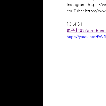
Instagram: https://
YouTube: https://w
[ 3 of 5 ]
原子邦妮 Astro Bunn
https://youtu.be/HWv4