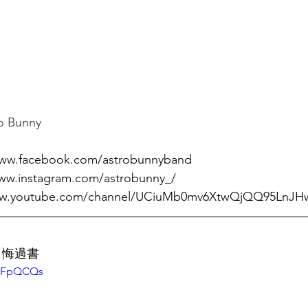
 Bunny
www.facebook.com/astrobunnyband
www.instagram.com/astrobunny_/
www.youtube.com/channel/UCiuMb0mv6XtwQjQQ95LnJH
- 悔過書
-CFpQCQs