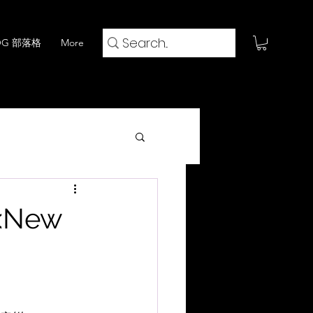
OG 部落格
More
火鍋 x 閱評流
<New