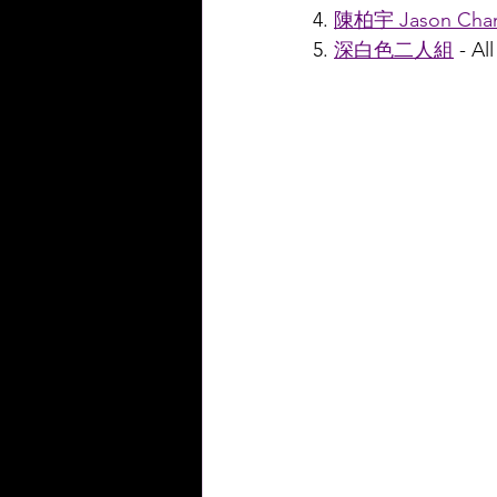
4. 
陳柏宇 Jason Cha
5. 
深白色二人組
 - A