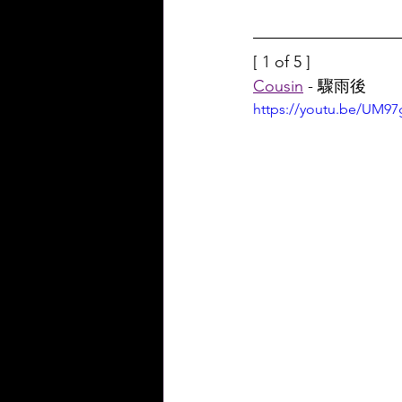
[ 1 of 5 ]
Cousin
 - 驟雨後
https://youtu.be/UM9