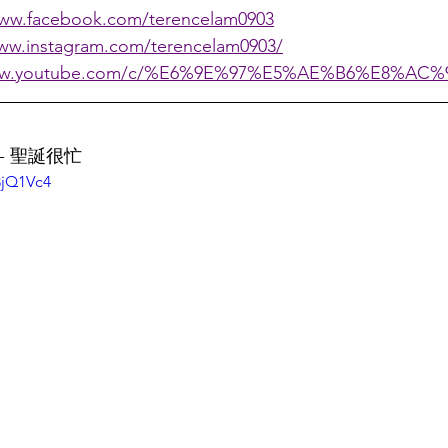
www.facebook.com/terencelam0903
www.instagram.com/terencelam0903/
www.youtube.com/c/%E6%9E%97%E5%AE%B6%E8%AC%9
 - 聖誕很忙
8jQ1Vc4