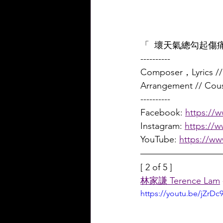
「  壞天氣總勾起
----------
Composer，Lyrics //
Arrangement // Cou
----------
Facebook: 
https://
Instagram: 
https://
YouTube: 
https://w
[ 2 of 5 ]
林家謙 Terence Lam
https://youtu.be/jZrD