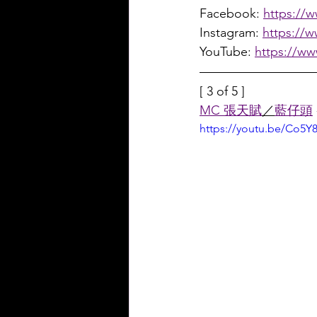
Facebook: 
https://
Instagram: 
https://
YouTube: 
https://
[ 3 of 5 ]
MC 張天賦
／
藍仔頭
https://youtu.be/Co5Y