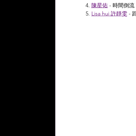
4. 
陳星佑
 - 時間倒流
5. 
Lisa hui 許靜雯
 - 