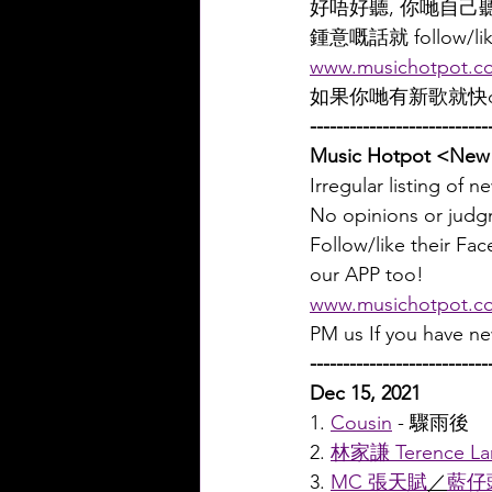
好唔好聽, 你哋自己
鍾意嘅話就 follow/l
www.musichotpot.c
如果你哋有新歌就快d
---------------------------
Music Hotpot <New 
Irregular listing of 
No opinions or judgm
Follow/like their F
our APP too!
www.musichotpot.c
PM us If you have n
---------------------------
Dec 15, 2021
1. 
Cousin
 - 驟雨後
2. 
林家謙 Terence L
3. 
MC 張天賦
／
藍仔