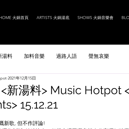
HOME 火鍋首頁
ARTISTS 火鍋湯底
SHOWS 火鍋音樂會
BL
s 新湯料
加料音樂
過路人語
聲無哀樂
pot
2021年12月15日
Music
Interview
Leoxavi Lesson
音樂
新湯料> Music Hotpot 
ts> 15.12.21
新歌, 但不作評論!