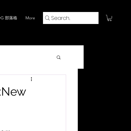
OG 部落格
More
火鍋 x 閱評流
<New