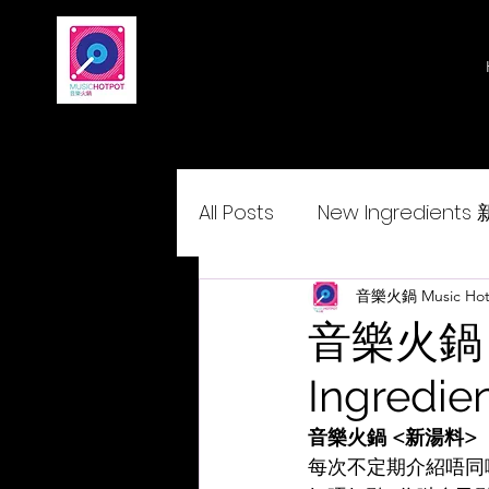
All Posts
New Ingredient
Delightcantopop 悅•與•歌
音樂火鍋 Music Hot
音樂火鍋 <
Ingredien
音樂火鍋 <新湯料>
每次不定期介紹唔同嘅