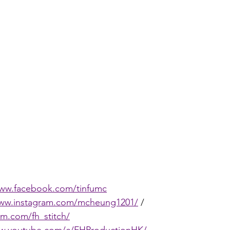
 
www.facebook.com/tinfumc
www.instagram.com/mcheung1201/
 / 
am.com/fh_stitch/
ww.youtube.com/c/FHProductionHK/