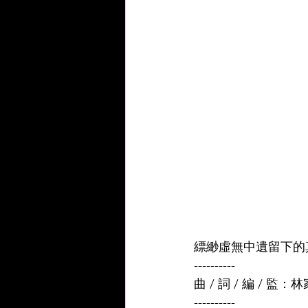
縹緲虛無中遺留下的
----------
曲 / 詞 / 編 / 監：
----------