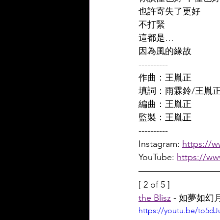
也許寄失了更好 
不打緊 
這都是… 
因為風的緣故
----------
作曲：王胤正 
填詞：雨霖鈴/王胤正
編曲：王胤正 
監製：王胤正
----------
Instagram: 
https://
YouTube: 
https://w
[ 2 of 5 ]
the Blisz
 - 如夢如幻
https://youtu.be/to5d