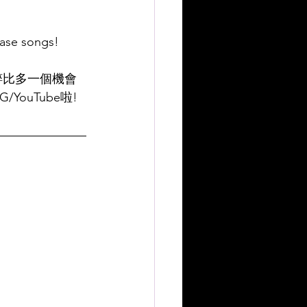
ease songs!
純粹比多一個機會
/YouTube啦!