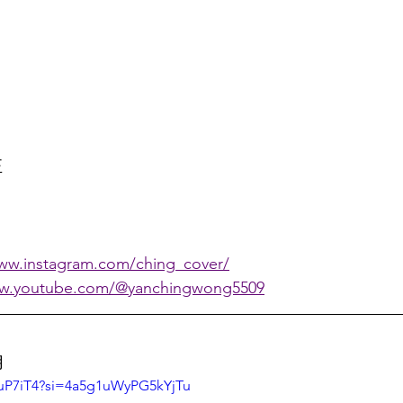
 
www.instagram.com/ching_cover/
ww.youtube.com/@yanchingwong5509
月
JuP7iT4?si=4a5g1uWyPG5kYjTu