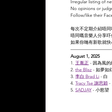
Irregular listing of 
No opinions or judgm
Follow/like their F
每次不定期介紹唔同嘅
唔同嘅音樂人分享吓佢哋嘅音
如果你哋有新歌就快d
August 1, 2025
1. 
王胤正
 - 因為風
2. 
the Blisz
 - 如夢如
3. 
李白 Brad Li
 - 白
4. 
Tracy Tse 謝思穎
 
5. 
SADJAY
 - 小慾望