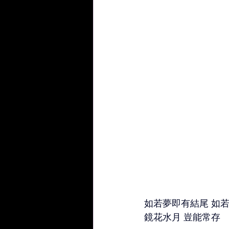
如若夢即有結尾 如若
鏡花水月 豈能常存 