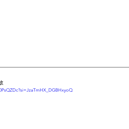
故
OL0PsQZDc?si=JzaTmHX_DGBHxyoQ