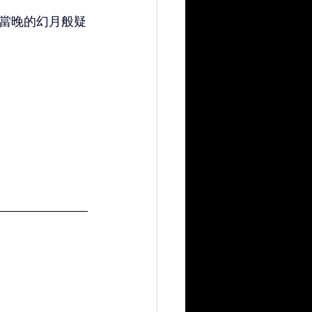
當晚的幻月般疑