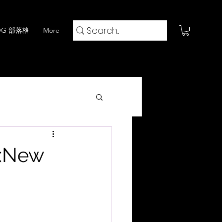
OG 部落格
More
火鍋 x 閱評流
<New