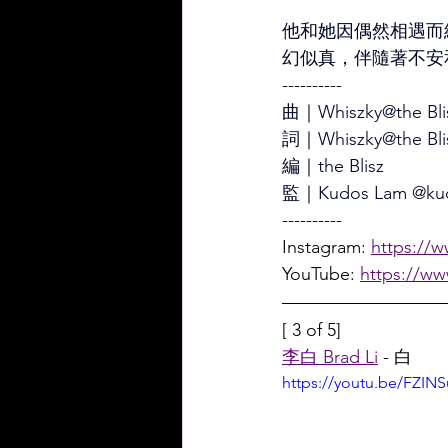
他和她因偶然相遇而
幻似真，伴隨著不安
----------
曲｜Whiszky@the Blis
詞｜Whiszky@the Bli
編｜the Blisz 
監｜Kudos Lam @kud
----------
Instagram: 
https://w
YouTube: 
https://ww
[ 3 of 5]
李白 Brad Li
 - 白
https://youtu.be/FZIN