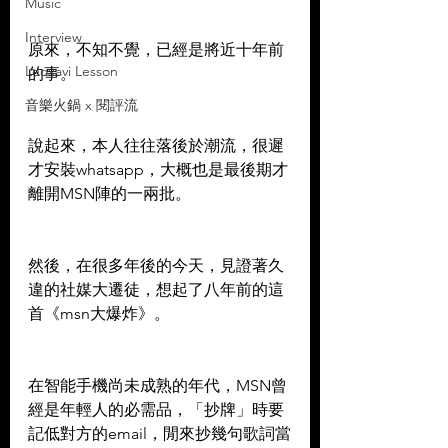
Music
Interview
原來，不知不覺，已經是將近十年前
Leoxavi Lesson
的事。
音樂火鍋 x 閱評流
說起來，本人往往落後於潮流，很遲
才安裝whatsapp，大概也是最後期才
離開MSN陣的一兩批。
然後，在很多年後的今天，見證著久
違的社媒大遷徒，想起了八年前的這
首《msn大爆炸》。
在智能手機尚未成熟的年代，MSN曾
經是年輕人的必需品，「抄牌」時要
記低對方的email，閒來抄幾句歌詞當