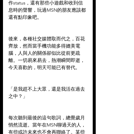
作status，還有那些小遊戲和收到信
息時的聲響，玩過MSN的朋友應該都
還有點印象吧。
後來，各種社交媒體取而代之，百花
齊放，然而當手機功能多得媲美電
腦，人與人的關係卻似比從前更疏
離。一切易來易去，熱潮瞬間即逝，
今天喜歡的，明天可能已有替代。
「是我趕不上大眾，還是我活在過去
之中？」
每次聽到最後的這句歌詞，總覺歲月
悄然流逝。當年在MSN聊過天的人，
有些或許未來也不會再聯絡了。某些