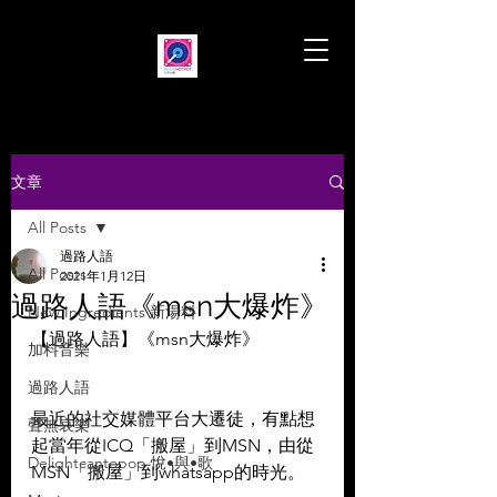
文章
All Posts
過路人語
All Posts
2021年1月12日
過路人語《msn大爆炸》
New Ingredients 新湯料
【過路人語】《msn大爆炸》
加料音樂
過路人語
最近的社交媒體平台大遷徒，有點想
聲無哀樂
起當年從ICQ「搬屋」到MSN，由從
Delightcantopop 悅•與•歌
MSN「搬屋」到whatsapp的時光。