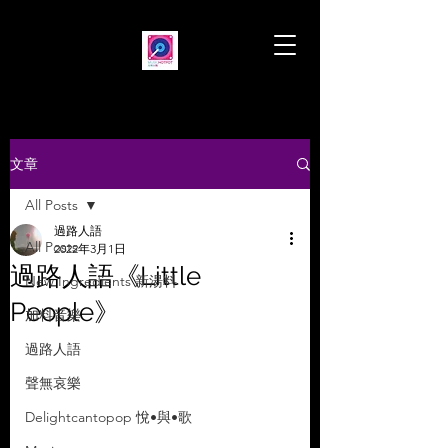
文章
All Posts
過路人語
All Posts
2022年3月1日
過路人語《Little
New Ingredients 新湯料
People》
加料音樂
過路人語
聲無哀樂
Delightcantopop 悅•與•歌