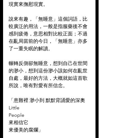
現實來撫慰現實。
說來有趣，「無睡意」這個詞語，比
較廣泛的用法，一般是指服藥後不會
感到疲倦，意思相對比較正面；不過
在亂局當前的今日，「無睡意」亦多
了一重失眠的解讀。
輾轉反側卻無睡意，想到自己在世間
的渺小，想到這份渺小該如何在亂世
自處，最好的方法，大概就如這首歌
所說，唯有對愛有所信念。
「患難裡 渺小到 默默背誦愛的深奧
Little
People
來相信它
來優美的腐爛」