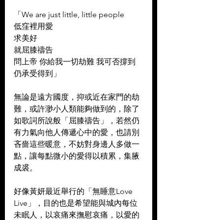
「We are just little, little people
低窪裡用愛
求美好
就屈膝禱告
問上帝 你給我一切劫難 我可否撐到
仍承受得到」
無論是遠方國度，抑或近在家門的劫
難，或許渺小人類能夠做到的，除了
如歌詞所說般「屈膝禱告」，若然仍
有力氣向他人傳遞心中的愛，也請別
吝嗇這些暖意，不妨對身邊人多做一
點，讓每點微小的愛得以積累，集腋
成裘。
好像黃妍最近舉行的「無睡意Love 
Live」，目的也是希望能與城內每位
未眠人，以哀痛來撫慰哀痛，以愛的