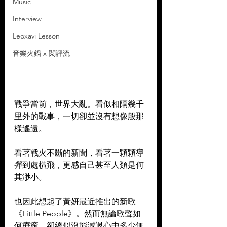
Music
Interview
Leoxavi Lesson
音樂火鍋 x 閱評流
戰爭當前，世界大亂。看似相隔幾千
里外的戰事，一切卻並沒有想像般那
樣遙遠。
看著戰火不斷的新聞，看著一顆顆導
彈到處橫飛，更感自己甚至人類是何
其渺小。
也因此想起了黃妍最近推出的新歌
《Little People》。然而無論歌聲如
何療癒，卻總似沒能減退心中多少無