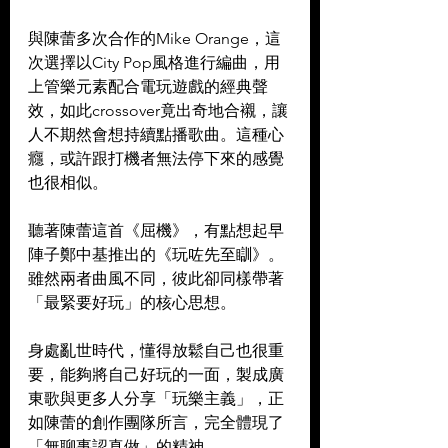
與陳蕾多次合作的Mike Orange，這
次選擇以City Pop風格進行編曲，用
上管樂元素配合電玩遊戲的經典聲
效，如此crossover竟出奇地合襯，讓
人不期然會想持續點播歌曲。這種心
癮，或許跟打機者無法停下來的感覺
也很相似。
聽著陳蕾這首《屈機》，有點想起早
陣子鄭中基推出的《玩咗先至瞓》。
雖然兩者曲風不同，彼此卻同樣帶著
「最緊要好玩」的核心思想。
身處亂世時代，懂得放鬆自己也很重
要，能夠將自己好玩的一面，製成廣
東歌與更多人分享「玩樂主義」，正
如陳蕾的創作團隊所言，完全體現了
「無聊事認真做」的精神。