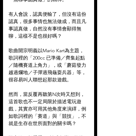
有人會說，認真便輸了，但沒有這份
認真，很多事情也無法做成，而且凡
事認真做，自然沒有事情會顯得無
聊，這樣不是也很好嗎？
歌曲開宗明義以Mario Kart為主題，
歌詞裡的「200cc 已準備／齊集起點
／隨機賽道上角力」，或「蘑菇發力
越過爛地／子彈過飛龜耍兵器」等，
很容易叫人聯想起那款遊戲。
然而，當反覆再聽第N次時又想到，
這首歌也不一定局限於描述電玩遊
戲，其實亦可用其他角度來演繹，例
如歌詞裡的「賽道」與「競技」，不
就是生存在世所面對的關卡嗎？