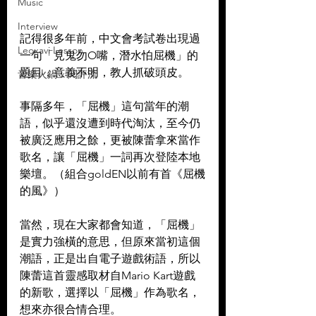
Music
Interview
記得很多年前，中文會考試卷出現過
Leoxavi Lesson
一句「見鬼勿O嘴，潛水怕屈機」的
題目，意義不明，教人抓破頭皮。
音樂火鍋 x 閱評流
事隔多年，「屈機」這句當年的潮
語，似乎還沒遭到時代淘汰，至今仍
被廣泛應用之餘，更被陳蕾拿來當作
歌名，讓「屈機」一詞再次登陸本地
樂壇。（組合goldEN以前有首《屈機
的風》）
當然，現在大家都會知道，「屈機」
是實力強橫的意思，但原來當初這個
潮語，正是出自電子遊戲術語，所以
陳蕾這首靈感取材自Mario Kart遊戲
的新歌，選擇以「屈機」作為歌名，
想來亦很合情合理。