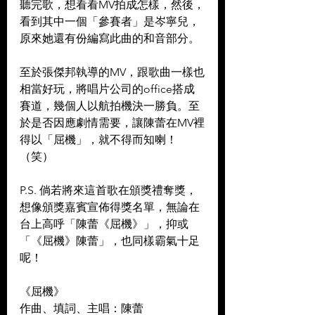
聽完歌，想看看MV拍成怎樣，然後，
看到其中一個「參賽者」是岑寧兒，
原來她還有份編寫此曲的和音部分。
至於張傑邦執導的MV，跟歌曲一樣也
相當好玩，將唱片公司的office搭成
賽道，幾個人以航拍機決一勝負。至
於是否因應劇情需要，讓陳蕾在MV裡
得以「屈機」，就不得而知喇！
（笑）
P.S. 倘若將來這首歌在頒獎禮奪獎，
想像頒獎嘉賓宣佈得獎名單，無論在
台上高呼「陳蕾《屈機》」，抑或
「《屈機》陳蕾」，也同樣霸氣十足
呢！
《屈機》
作曲、填詞、主唱：陳蕾