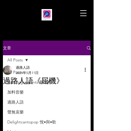
文章
All Posts
過路人語
All Posts
2021年5月11日
過路人語《屈機》
New Ingredients 新湯料
加料音樂
過路人語
聲無哀樂
Delightcantopop 悅•與•歌