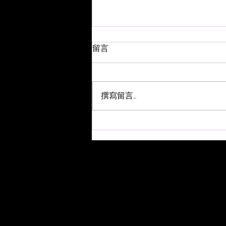
留言
撰寫留言......
音樂火鍋 <新湯料> Music
Hotpot <New Ingredients>
4.8.2026