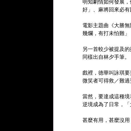
明知劇情如何發展，
好」、麻將回來必有
電影主題曲《大勝無
幾爛，有打未怕難」
另一首較少被提及的
同樣出自林夕手筆。
戲裡，德華叫詠琪要
微笑者可得救／難過
當然，要達成這種境
逆境成為了日常，「
甚麼有用，甚麼沒用