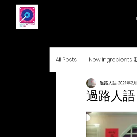
All Posts
New Ingredient
Delightcantopop 悅•與•歌
過路人語
2021年2
過路人語