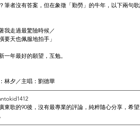
？筆者沒有答案，但在象徵「勤勞」的牛年，以下兩句歌
著我走過最驚險時候／
橫要天也佩服地拍手」
新一年最好的願望，互勉。
：林夕／主唱：劉德華
tokid1412
廣東歌的90後，沒有最專業的評論，純粹隨心分享，希
。