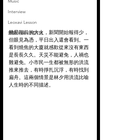
Music
Interview
Leoxavi Lesson
幾星期前的大火，新聞開始報得少，
音樂火鍋 x 閱評流
但眼見為憑，平日出入還會看到。一
看到燒焦的大廈就感歎從來沒有東西
是長長久久。天災不能避免，人禍也
難避免。小市民一生都被無形的洪流
推來推去，有時掙扎沉浮，有時找到
扁舟。這兩個情景是林夕用洪流比喻
人生時的不同描述。