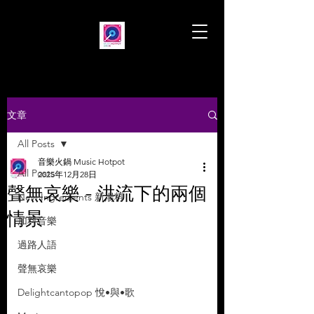
文章
All Posts
音樂火鍋 Music Hotpot
All Posts
2025年12月28日
聲無哀樂 - 洪流下的兩個
New Ingredients 新湯料
情景
加料音樂
過路人語
聲無哀樂
Delightcantopop 悅•與•歌