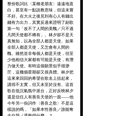
整份歌詞比〈某種老朋友〉遠遠地直
白，甚至有一點說教意味，但這未嘗
不好。在大火之後見到有心人有錢出
錢有力出力，其實反過來證明了副歌
第一句「改不了人間的美醜／只不過
凡間天使都不稀有」。林夕卻不是天
真無知，以為全部人都是天使。如果
全部人都是天使，又怎會有人間的
醜。雖然並非每個人都是天使，但至
少他相信大家都有可能是天使，有潛
力做天使。有時這個願景似乎很渺
茫，這幾個星期卻又很具體。林夕把
這來來回回的希望在歌名上括起來，
講得不太實，但又未至於沒有。這首
歌在低沉氣氛中派台，正好反映林夕
還是信任人有善良天使的一面——他
今年另一份詞作〈善良之歌〉不是這
樣說的嗎，「如果本性善良／誰能奪
去自我／還愁煩什麼」？