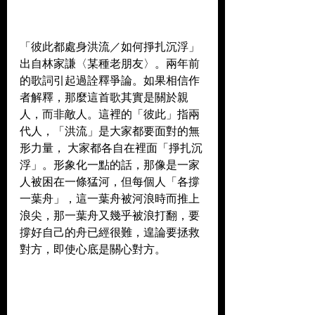
「彼此都處身洪流／如何掙扎沉浮」
出自林家謙〈某種老朋友〉。兩年前
的歌詞引起過詮釋爭論。如果相信作
者解釋，那麼這首歌其實是關於親
人，而非敵人。這裡的「彼此」指兩
代人，「洪流」是大家都要面對的無
形力量， 大家都各自在裡面「掙扎沉
浮」。形象化一點的話，那像是一家
人被困在一條猛河，但每個人「各撐
一葉舟」，這一葉舟被河浪時而推上
浪尖，那一葉舟又幾乎被浪打翻，要
撐好自己的舟已經很難，遑論要拯救
對方，即使心底是關心對方。