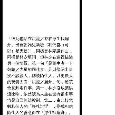
「彼此也活在洪流／都在浮生找扁
舟」出自謝雅兒新歌〈我們都（可
以）是天使〉，同樣是林家謙作曲，
同樣是林夕填詞，但林夕在這裡描述
另一個情景。第一句「是陌生者一下
鼓舞／力量如同伴奏」足以顯示出這
次不談親人，轉談陌生人。以更廣大
的視覺去看「洪流／扁舟」句，應該
會見到兩件事。第一，林夕沒放棄洪
流比喻，依然認為人生在世有很多事
情是自己無法控制。第二，由比較悲
觀和個人的「掙扎沉浮」，變成相信
陌生人的善意而在「浮生找扁舟」。