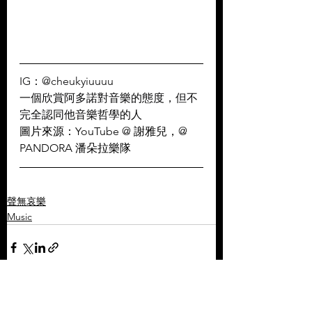
IG：@cheukyiuuuu
一個欣賞阿多諾對音樂的態度，但不
完全認同他音樂哲學的人
圖片來源：YouTube @ 謝雅兒，@ 
PANDORA 潘朵拉樂隊
聲無哀樂
Music