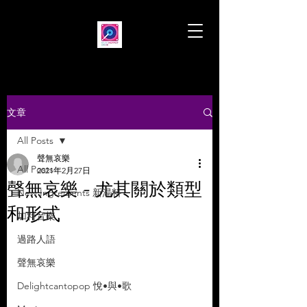
文章
All Posts
聲無哀樂
All Posts
2021年2月27日
聲無哀樂 - 尤其關於類型
New Ingredients 新湯料
和形式
加料音樂
過路人語
聲無哀樂
Delightcantopop 悅•與•歌