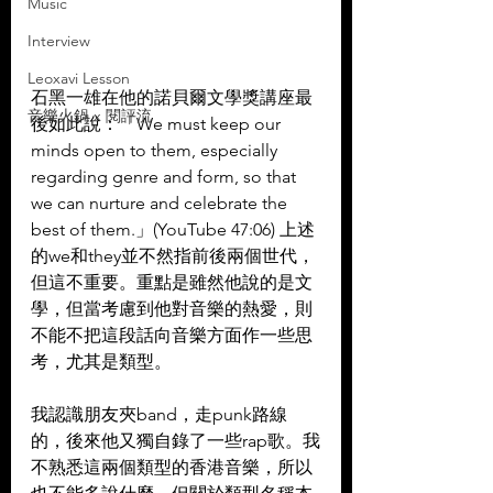
Music
Interview
Leoxavi Lesson
石黑一雄在他的諾貝爾文學獎講座最
音樂火鍋 x 閱評流
後如此說：「We must keep our 
minds open to them, especially 
regarding genre and form, so that 
we can nurture and celebrate the 
best of them.」(YouTube 47:06) 上述
的we和they並不然指前後兩個世代，
但這不重要。重點是雖然他說的是文
學，但當考慮到他對音樂的熱愛，則
不能不把這段話向音樂方面作一些思
考，尤其是類型。
我認識朋友夾band，走punk路線
的，後來他又獨自錄了一些rap歌。我
不熟悉這兩個類型的香港音樂，所以