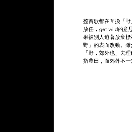
整首歌都在互換「野
放任，get wil
果被別人迫著放棄標
野」的表面改動。雖
「野，郊外也」去理
指農田，而郊外不一