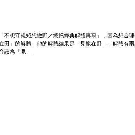
「不想守規矩想撒野／總把經典解體再寫」，因為想合理
在田」的解體。他的解體結果是「見龍在野」。解體有兩
音讀為「見」。