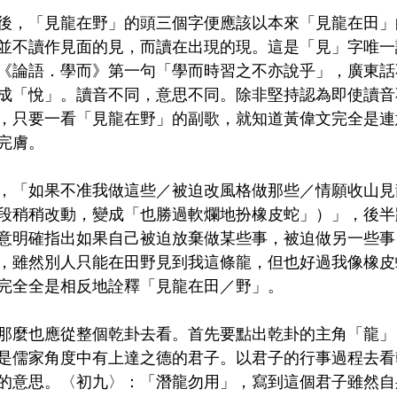
後，「見龍在野」的頭三個字便應該以本來「見龍在田」
並不讀作見面的見，而讀在出現的現。這是「見」字唯一
《論語．學而》第一句「學而時習之不亦說乎」，廣東話
成「悅」。讀音不同，意思不同。除非堅持認為即使讀音
，只要一看「見龍在野」的副歌，就知道黃偉文完全是連
完膚。
，「如果不准我做這些／被迫改風格做那些／情願收山見
段稍稍改動，變成「也勝過軟爛地扮橡皮蛇」）」，後半
意明確指出如果自己被迫放棄做某些事，被迫做另一些事
，雖然別人只能在田野見到我這條龍，但也好過我像橡皮
完全全是相反地詮釋「見龍在田／野」。
那麼也應從整個乾卦去看。首先要點出乾卦的主角「龍」
是儒家角度中有上達之德的君子。以君子的行事過程去看
的意思。〈初九〉：「潛龍勿用」，寫到這個君子雖然自