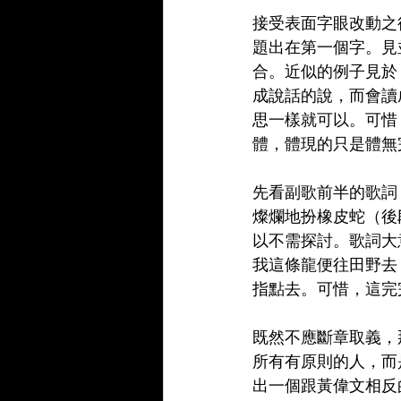
接受表面字眼改動之
題出在第一個字。見
合。近似的例子見於
成說話的說，而會讀
思一樣就可以。可惜
體，體現的只是體無
先看副歌前半的歌詞
燦爛地扮橡皮蛇（後
以不需探討。歌詞大
我這條龍便往田野去
指點去。可惜，這完
既然不應斷章取義，
所有有原則的人，而
出一個跟黃偉文相反