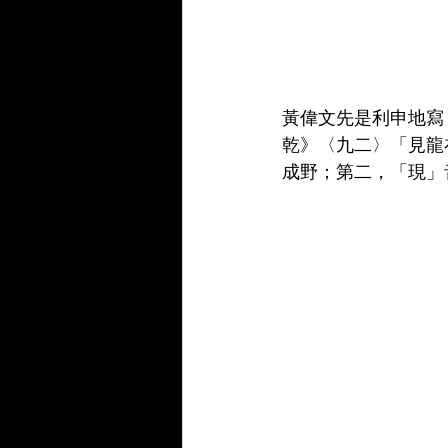
黃偉文先是利申地寫
乾》〈九二〉「見龍
成野；第二，「現」