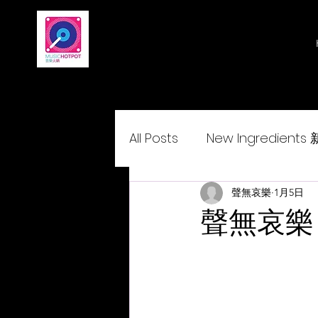
All Posts
New Ingredient
Delightcantopop 悅•與•歌
聲無哀樂
1月5日
聲無哀樂