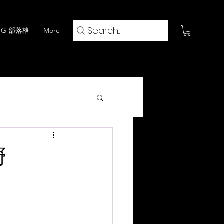
OG 部落格
More
火鍋 x 閱評流
嘢