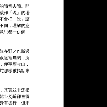
的讀音去讀。問
讀作「現」的場
不會把「說」讀
不同，理解的意
意思都一併解
龍在野／也勝過
跟這裡無關，所
，便寧願收山，
蛇那樣被指點來
，其實並非泛指
乾卦爻辭卻會得
身有德行，但未