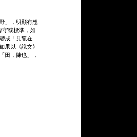
野」，明顯有想
些操守或標準，如
變成「見龍在
如果以《說文》
「田，陳也」，