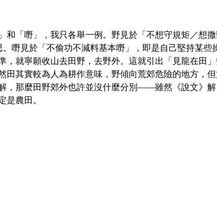
」和「嘢」，我只各舉一例。野見於「不想守規矩／想撒
d的意思。嘢見於「不偷功不減料基本嘢」，即是自己堅持某
準，就寧願收山去田野，去野外。這就引出「見龍在田」
然田其實較為人為耕作意味，野傾向荒郊危險的地方，但
解，那麼田野郊外也許並沒什麼分別——雖然《說文》解
定是農田。