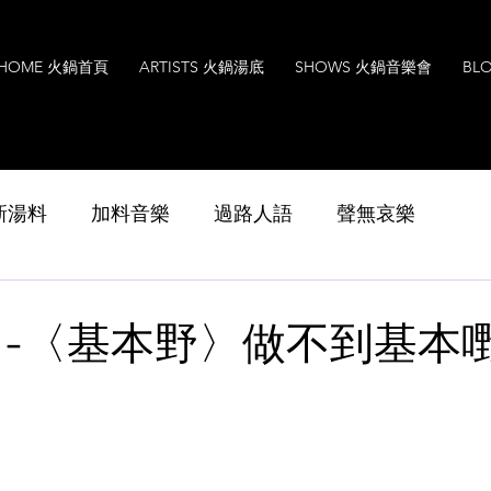
HOME 火鍋首頁
ARTISTS 火鍋湯底
SHOWS 火鍋音樂會
BL
s 新湯料
加料音樂
過路人語
聲無哀樂
Music
Interview
Leoxavi Lesson
音樂
 -〈基本野〉做不到基本