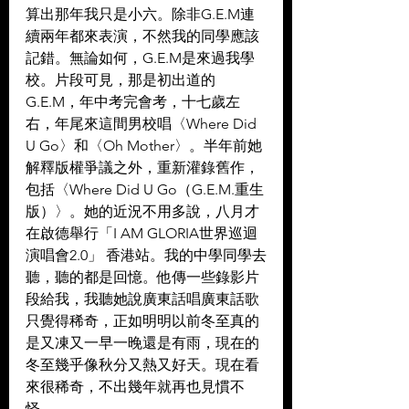
算出那年我只是小六。除非G.E.M連
續兩年都來表演，不然我的同學應該
記錯。無論如何，G.E.M是來過我學
校。片段可見，那是初出道的
G.E.M，年中考完會考，十七歲左
右，年尾來這間男校唱〈Where Did 
U Go〉和〈Oh Mother〉。半年前她
解釋版權爭議之外，重新灌錄舊作，
包括〈Where Did U Go（G.E.M.重生
版）〉。她的近況不用多說，八月才
在啟德舉行「I AM GLORIA世界巡迴
演唱會2.0」 香港站。我的中學同學去
聽，聽的都是回憶。他傳一些錄影片
段給我，我聽她說廣東話唱廣東話歌
只覺得稀奇，正如明明以前冬至真的
是又凍又一早一晚還是有雨，現在的
冬至幾乎像秋分又熱又好天。現在看
來很稀奇，不出幾年就再也見慣不
怪。