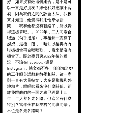
好，如果沒有做這個組合，是不是可
以一直是好朋友？跟他和好應該不容
易，因為我們之間的誤會太深。我後
來才知道，他覺得我用他來做新
聞⋯⋯我和他都沒有聯絡了，所以覺
得這樣算吧。」2022年，二人同場合
唱過〈勾手指尾〉，事後鐘一憲寫了
感想，最後一段，「唔知以後再有冇
咁樣機會再合唱唱歌」，看來是沒有
機會了。關於麥貝夷2022年後的近
況，不論在Facebook還是
Instagram，帖文都不多，僅僅知道她
的工作跟英語戲劇教學相關。鐘一憲
則一直有大量帖文，大多是飛機和外
地相片，跟唱歌看來沒什麼關係。距
離我跟他們的一面之緣已經是十四
年，二人都各走各路。但這又有什麼
特別？當年坐在我左右的同班同學，
不也是各走各路嗎？