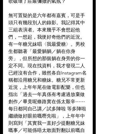
歌破壞了莊嚴彌撒的氣氛？
無可置疑的是六年都有嘉賓，可是手
頭只有幾段別人的錄影。我記得其中
三組表演者。本來幾乎不會想起他
們，一想起，我便好奇他們的近況。
有一年糖兄妹唱〈我最愛糖〉。男校
生都聽著「最愛躺躺／躺在你身
旁」，但所想的那個躺在身旁的你一
定不同。現在找資料，我才發現二人
已經沒有合作，雖然各自Instagram名
稱都沿用糖兄和糖妹。糖兄不常更新
近況，上年年尾在做電影配樂，但也
指出「過去一年真係有考慮過放棄做
創作／畢竟呢條路實在係太艱辛⋯⋯
每日都同自己講／試多陣啦 等多陣啦 
繼續做好眼前嘅嘢先啦」，上年年中
則寫到「其實我一直好少提翻糖兄妹
嘅事／可能係唔太敢面對翻以前嘅自