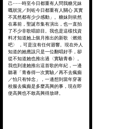
己⋯⋯時至今日都重有人問我糖兄妹
嘅狀況／到咗今日都重有人關心 其實
不其然都有少少感動」。糖妹則依然
在幕前，聖誕市集有演出，也一直拍
了不少非歌唱節目。我也是這樣找資
料才知道她上個月推出的新歌〈燃燒
吧〉 ，可是沒有任何迴響。現在外人
知道的她應該只是一位翻唱好手，卻
從不知道她也推出過〈實驗青春〉。
我也到達她推出這首歌的年紀，一邊
聽著「青春得一次實驗／再不去瘋癲
／怕只有悼念」，一邊想到當年穿著
校服去瘋癲是多麼高興的事，現在即
使高興也不敢高興得放肆。