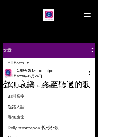
文章
All Posts
音樂火鍋 Music Hotpot
All Posts
2025年12月24日
聲無哀樂 - 冬至聽過的歌
New Ingredients 新湯料
加料音樂
過路人語
聲無哀樂
Delightcantopop 悅•與•歌