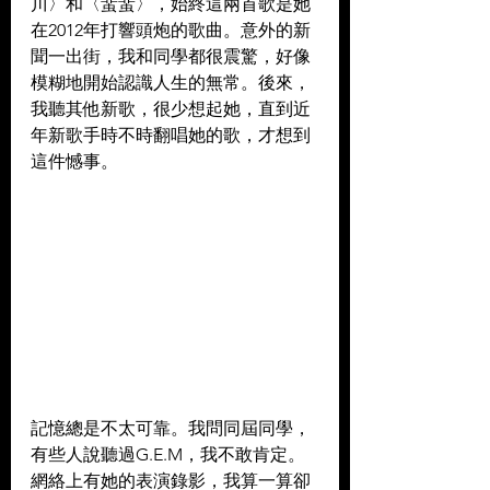
川〉和〈蜚蜚〉，始終這兩首歌是她
在2012年打響頭炮的歌曲。意外的新
聞一出街，我和同學都很震驚，好像
模糊地開始認識人生的無常。後來，
我聽其他新歌，很少想起她，直到近
年新歌手時不時翻唱她的歌，才想到
這件憾事。
記憶總是不太可靠。我問同屆同學，
有些人說聽過G.E.M，我不敢肯定。
網絡上有她的表演錄影，我算一算卻