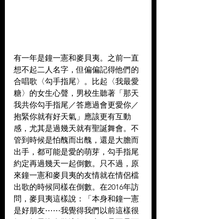
有一年是鐘一憲和麥貝夷。之前一直
想不起二人名字，但偏偏記得他們的
合唱歌〈勾手指尾〉。比起〈我最愛
糖〉的女生心聲，男校生聽著「那天
我共你勾手指尾／答應過會更愛你／
抱緊你就有好天氣」應該更有互動
感，尤其是過幾天就有聖誕舞會。不
管到時候是怕醜而出醜，還是大膽而
出手，都可能是愛的萌芽，勾手指尾
約定再過幾天一起倒數。只不過，原
來鐘一憲和麥貝夷的友情就在情侶檔
出歌的時候同樣在倒數。在2016年訪
問，麥貝夷這樣說：「本身和鐘一憲
是好朋友⋯⋯我覺得我們以前這樣很