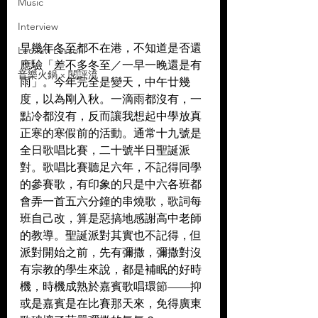
Music
Interview
早幾年冬至都不在港，不知道是否還
Leoxavi Lesson
應驗「差不多冬至／一早一晚還是有
音樂火鍋 x 閱評流
雨」。今年完全是變天，中午廿幾
度，以為剛入秋。一滴雨都沒有，一
點冷都沒有，反而讓我想起中學放真
正寒的寒假前的活動。通常十九號是
全日歌唱比賽，二十號半日聖誕派
對。歌唱比賽聽足六年，不記得同學
的參賽歌，有印象的只是中六各班都
會弄一首五六分鐘的串燒歌，歌詞每
班自己改，算是惡搞地感謝高中老師
的教導。聖誕派對其實也不記得，但
派對開始之前，先有彌撒，彌撒對沒
有宗教的學生來說，都是補眠的好時
機，時機成熟於嘉賓歌唱環節——抑
或是嘉賓是在比賽那天來，免得廣東