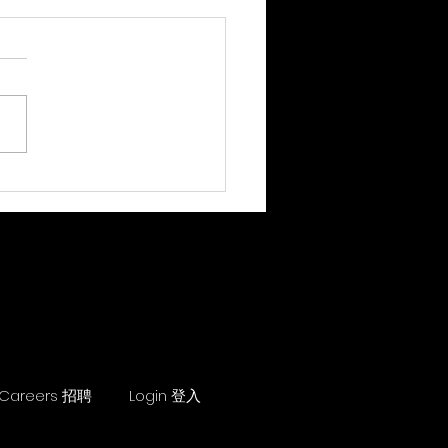
鍋 <新湯料> Music
ot <New Ingredients>
.2026
Careers 招聘
Login 登入