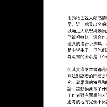
用動物去說人類感情
早。近一點又出名的
以滿足人類想與動物
們篇幅較短，適合作
理真的適合小孩嗎，
是中學生了，但他們
為這書的全名是《Animal
但其實這兩本書都是
寫法對讀者的門檻是
究，寫愚蠢的海豚和
話，該動物象徵了什
了作者對有問題的人
思考的地方完全不比