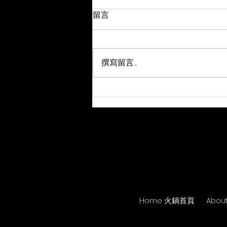
留言
撰寫留言......
音樂火鍋 <新湯料> Music
Hotpot <New Ingredients>
4.8.2026
Home 火鍋首頁
Abou