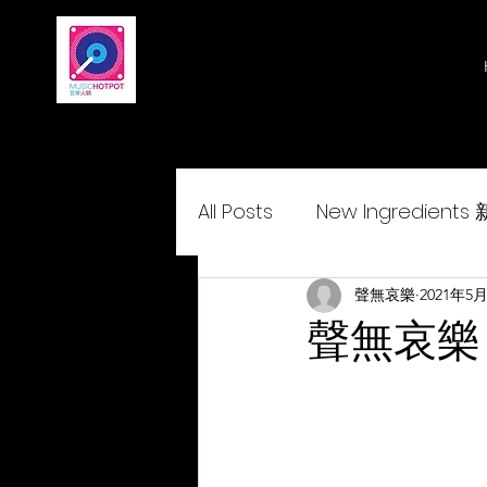
All Posts
New Ingredient
Delightcantopop 悅•與•歌
聲無哀樂
2021年5
聲無哀樂