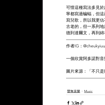
可惜這種寫法多見於
寧都寫過蝙蝠，但這
寫兒歌，所以我更估
古老的，但一系列地
德到達爾文，再到綿
作者IG：@cheukyiuu
一個欣賞阿多諾對音
圖片來源：「不只是
聲無哀樂
Music