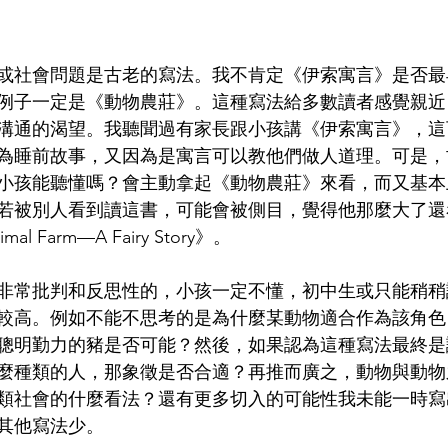
或社會問題是古老的寫法。我不肯定《伊索寓言》是否最
例子一定是《動物農莊》。這種寫法給多數讀者感覺親近
溝通的渴望。我聽聞過有家長跟小孩講《伊索寓言》，這
為睡前故事，又因為是寓言可以教他們做人道理。可是，
小孩能聽懂嗎？會主動拿起《動物農莊》來看，而又基本
若被別人看到讀這書，可能會被側目，覺得他那麼大了還
 Farm—A Fairy Story》。
非常批判和反思性的，小孩一定不懂，初中生或只能稍稍
較高。例如不能不思考的是為什麼某動物適合作為該角色
聰明勤力的豬是否可能？然後，如果認為這種寫法最終是
麼種類的人，那象徵是否合適？再推而廣之，動物與動物
類社會的什麼看法？還有更多切入的可能性我未能一時寫
其他寫法少。