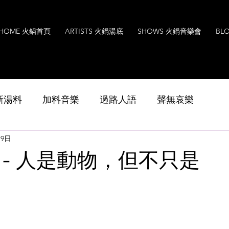
HOME 火鍋首頁
ARTISTS 火鍋湯底
SHOWS 火鍋音樂會
BL
s 新湯料
加料音樂
過路人語
聲無哀樂
月9日
Music
Interview
Leoxavi Lesson
音樂
 - 人是動物，但不只是