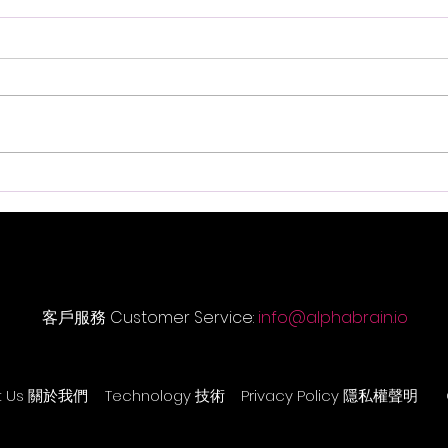
音樂火鍋 <新湯料> Music
音樂火
Hotpot <New Ingredients>
Hotp
29.7.2026
17.7
客戶服務 Customer Service:
info@alphabrain.io
t Us 關於我們
Technology 技術
Privacy Policy 隱私權聲明