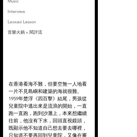
Music
Interview
Leoxavi Lesson
音樂火鍋 x 閱評流
在香港看海不難，但要空無一人地看
一片不見島嶼和建築的海就很難。
1959年楚浮《四百擊》結尾，男孩從
兒童院中逃出來是流浪的開始，一直
跑一直跑，跑到沙灘上，本來想繼續
往前，他沒有下水，回頭直視鏡頭，
既顯示他不知道自己想去要去哪裡，
只知道不要再回到兒童院，又像在審