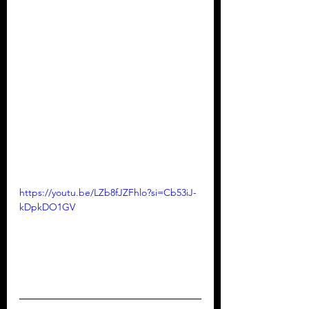
https://youtu.be/LZb8fJZFhlo?si=Cb53iJ-
kDpkDO1GV