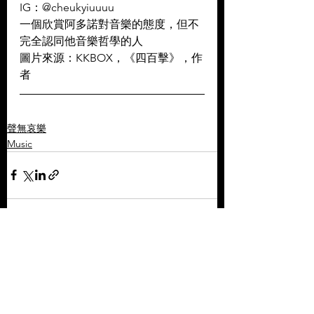
IG：@cheukyiuuuu
一個欣賞阿多諾對音樂的態度，但不
完全認同他音樂哲學的人
圖片來源：KKBOX，《四百擊》，作
者
聲無哀樂
Music
查看全部
相關文章