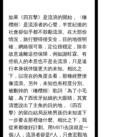
如果《四百擊》是流浪的開始，〈橄
欖樹〉是流浪者的心聲，半世紀後的
社會卻似乎都不鼓勵流浪。在大部份
情況，旅行變得很安全，目的地很明
確，網絡很可靠，定位很穩定，除非
故意遠離這些保障，例如謝旺霖。有
些前人的本意也不是去流浪，只是遠
行本身就伴隨更大的未知。相比之
下，以現在的角度去看，那種經歷便
像流浪。另外，未知也有程度分別。
被刪掉的〈橄欖樹〉歌詞「為了小毛
驢，為了西班牙姑娘的大眼睛」其實
清楚說出了主角的目的地，《四百
擊》的留白結局反映男孩仍未知道下
一步要去那裡做什麼。相比之下，我
從來都做好計劃。用MBTI去說就是一
個J人，流浪者卻是P人，只會宏觀地