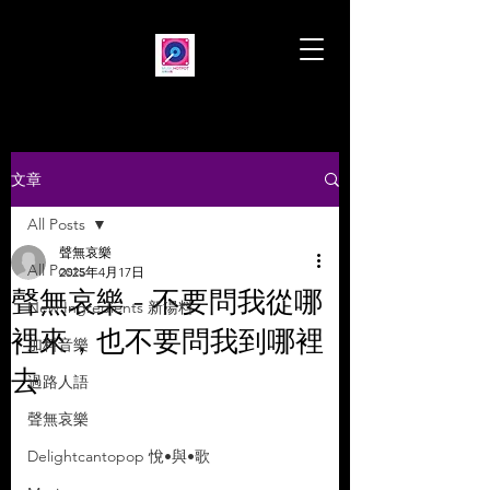
文章
All Posts
聲無哀樂
All Posts
2025年4月17日
聲無哀樂 - 不要問我從哪
New Ingredients 新湯料
裡來，也不要問我到哪裡
加料音樂
去
過路人語
聲無哀樂
Delightcantopop 悅•與•歌