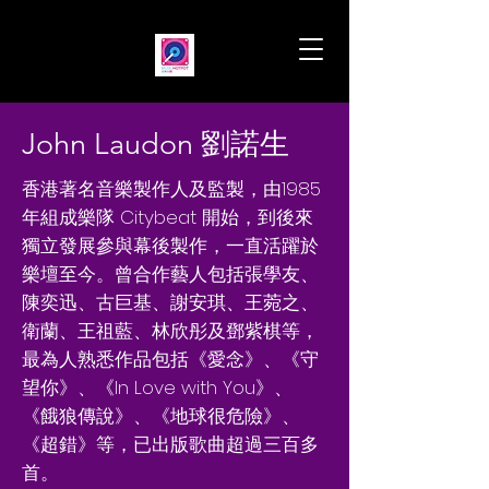
John Laudon 劉諾生
香港著名音樂製作人及監製，由1985
年組成樂隊 Citybeat 開始，到後來
獨立發展參與幕後製作，一直活躍於
樂壇至今。曾合作藝人包括張學友、
陳奕迅、古巨基、謝安琪、王菀之、
衛蘭、王祖藍、林欣彤及鄧紫棋等，
最為人熟悉作品包括《愛念》、《守
望你》、《In Love with You》、
《餓狼傳說》、《地球很危險》、
《超錯》等，已出版歌曲超過三百多
首。