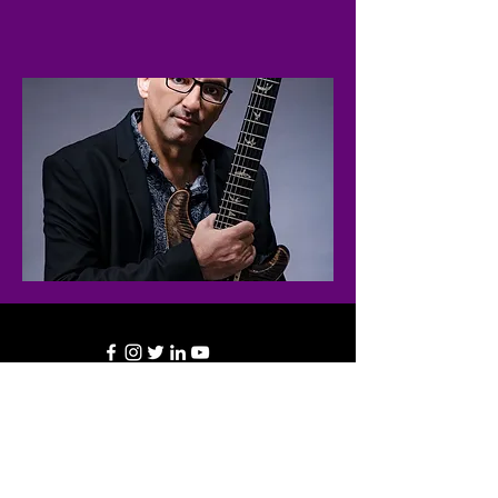
客戶服務 Customer Service:
info@alphabrain.io
Home 火鍋首頁