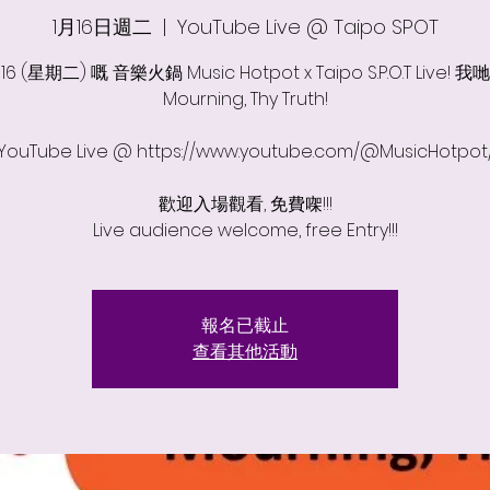
1月16日週二
  |  
YouTube Live @ Taipo SPOT
 16 (星期二) 嘅 音樂火鍋 Music Hotpot x Taipo S.P.O.T Live! 
Mourning, Thy Truth!
YouTube Live @ https://www.youtube.com/@MusicHotpot
歡迎入場觀看, 免費㗎!!!
Live audience welcome, free Entry!!!
報名已截止
查看其他活動