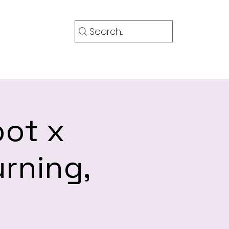
OG 部落格
More
ot x
urning,