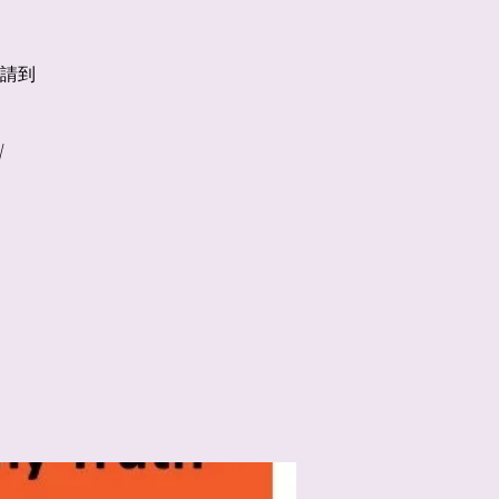
我哋請到
/