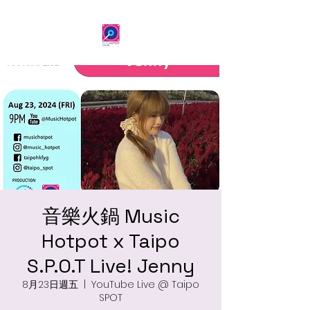
音樂火鍋 Music
Hotpot x Taipo
S.P.O.T Live! Jenny
8月23日週五
  |  
YouTube Live @ Taipo
SPOT