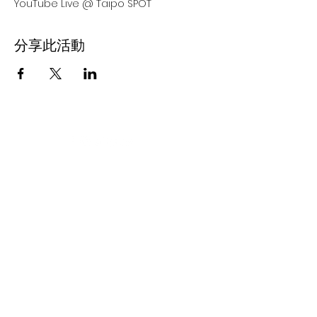
YouTube Live @ Taipo SPOT
分享此活動
客戶服務 Customer Service:
info@alphabrain.io
Home 火鍋首頁
About Us 關於我們
Technology 技術
Privacy Policy 隱私權聲明