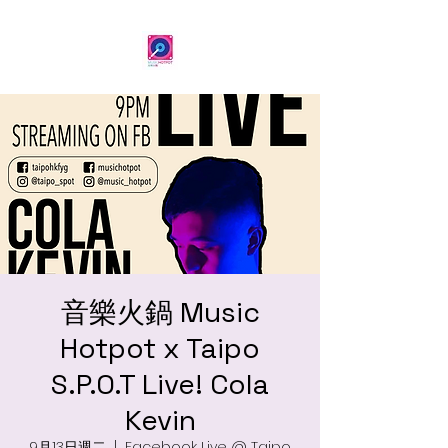
音樂火鍋 Music
Hotpot x Taipo
S.P.O.T Live! Cola
Kevin
9月13日週二
  |  
Facebook Live @ Taipo