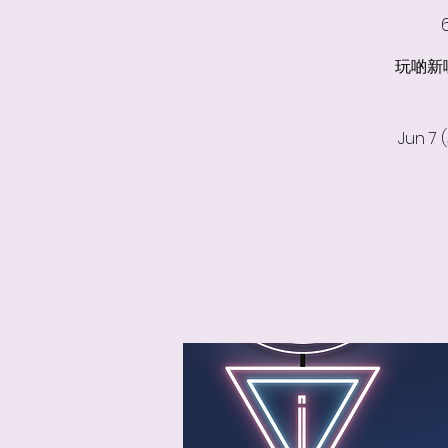
玩啲新嘢 
Jun 7