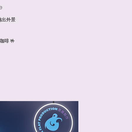
e
. 我哋出外景
飲咖啡 🤟