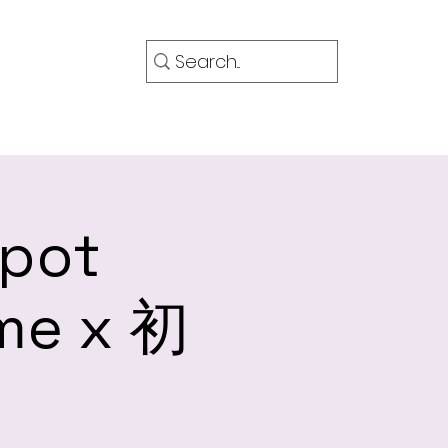
OG 部落格
More
pot
me x 初