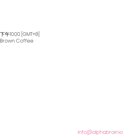
午10:00 [GMT+8]
 Brown Coffee
客戶服務 Customer Service:
info@alphabrain.io