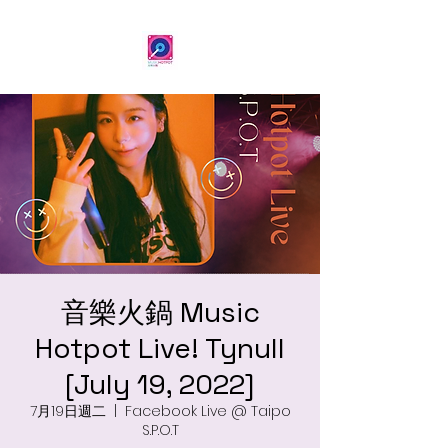
音樂火鍋 Music
Hotpot Live! Tynull
[July 19, 2022]
7月19日週二
  |  
Facebook Live @ Taipo
S.P.O.T