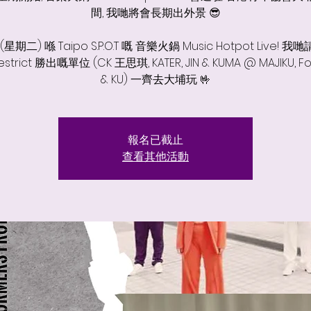
間, 我哋將會長期出外景 😎
8 (星期二) 喺 Taipo S.P.O.T 嘅 音樂火鍋 Music Hotpot Live! 
strict 勝出嘅單位 (CK 王思琪, KATER, JIN & KUMA @ MAJIKU, F
& KU) 一齊去大埔玩 🤟
報名已截止
查看其他活動