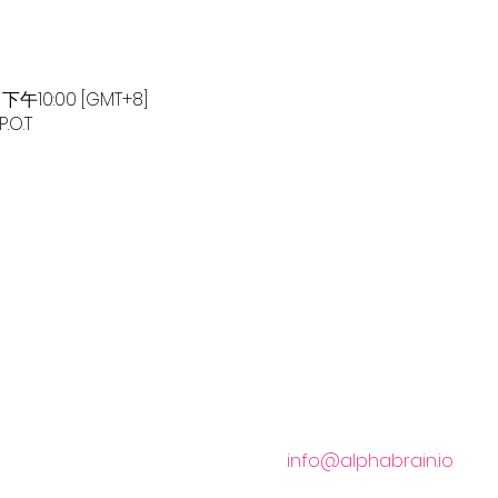
下午10:00 [GMT+8]
.O.T
客戶服務 Customer Service:
info@alphabrain.io