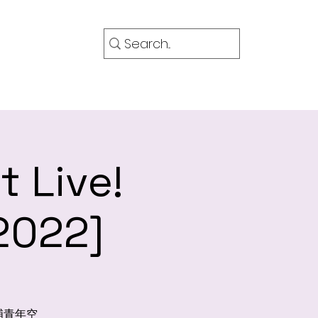
OG 部落格
More
 Live!
2022]
大埔青年空