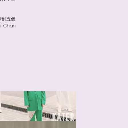
我哋請到五個
or Chan