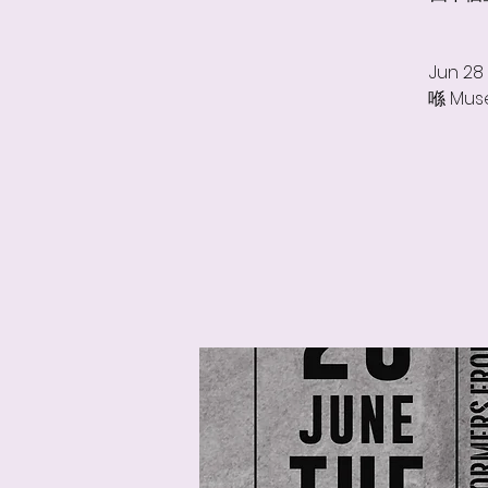
Jun 2
喺 Muse