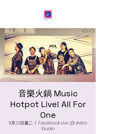
音樂火鍋 Music
Hotpot Live! All For
One
11月23日週二
  |  
Facebook Live @ Astro
Studio