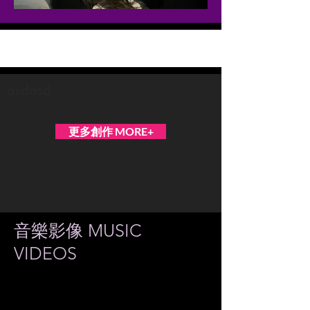
Yammy Pancake
asdasd
更多創作 MORE+
音樂影像 MUSIC
VIDEOS