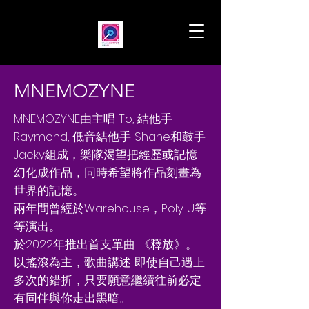
MNEMOZYNE
MNEMOZYNE由主唱 To, 結他手
Raymond, 低音結他手 Shane和鼓手
Jacky組成，樂隊渴望把經歷或記憶
幻化成作品，同時希望將作品刻畫為
世界的記憶。
兩年間曾經於Warehouse，Poly U等
等演出。
於2022年推出首支單曲 《釋放》。
以搖滾為主，歌曲講述 即使自己遇上
多次的錯折，只要願意繼續往前必定
有同伴與你走出黑暗。